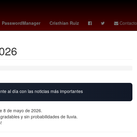
r
juarez fc
26 de marzo
Puebla de Zaragoza
PasswordManager
Cristhian Ruiz
Contacto
2026
nte al día con las noticias más importantes
te 8 de mayo de 2026.
radables y sin probabilidades de lluvia.
!