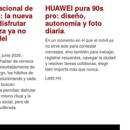
acional de
HUAWEI pura 90s
: la nueva
pro: diseño,
isfrutar
autonomía y foto
.
za ya no
diaria
el
En un momento en el que el móvil ya
no sirve solo para contestar
mensajes, sino también para trabajar,
 junio 2026.-
registrar recuerdos, navegar la ciudad
hablar de cerveza
y resolver tareas cotidianas, elegir
 inevitablemente de
bien importa más que nunca.
go, los hábitos de
Lado.mx
olucionando y cada
 buscan
es permitan disfrutar
 mismo ritual y la
 social, pero de
ilibrada.