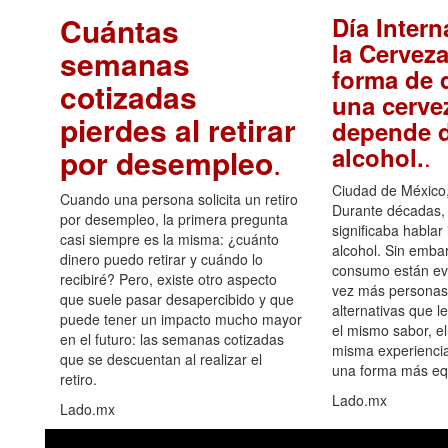
Cuántas
Día Intern
la Cerveza
semanas
forma de d
cotizadas
una cerve
pierdes al retirar
depende d
.
alcohol.
por desempleo
.
Ciudad de México,
Cuando una persona solicita un retiro
Durante décadas, 
por desempleo, la primera pregunta
significaba hablar
casi siempre es la misma: ¿cuánto
alcohol. Sin embar
dinero puedo retirar y cuándo lo
consumo están ev
recibiré? Pero, existe otro aspecto
vez más personas
que suele pasar desapercibido y que
alternativas que l
puede tener un impacto mucho mayor
el mismo sabor, el
en el futuro: las semanas cotizadas
misma experiencia
que se descuentan al realizar el
una forma más equ
retiro.
Lado.mx
Lado.mx