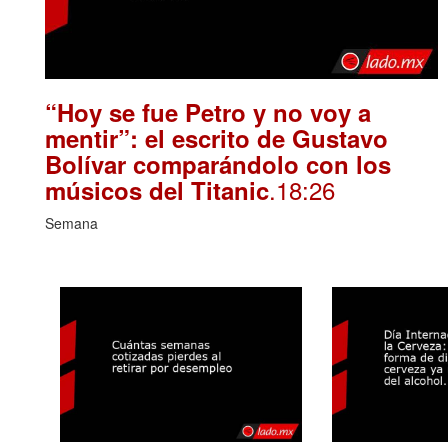
“Hoy se fue Petro y no voy a
mentir”: el escrito de Gustavo
Bolívar comparándolo con los
.18:26
músicos del Titanic
Semana