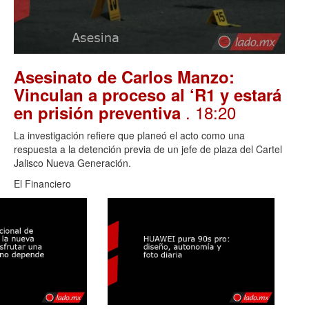
Asesinato de Carlos Manzo:
Vinculan a proceso al ‘R1 y estará
. 18:20
en prisión preventiva
La investigación refiere que planeó el acto como una
respuesta a la detención previa de un jefe de plaza del Cartel
Jalisco Nueva Generación.
El Financiero