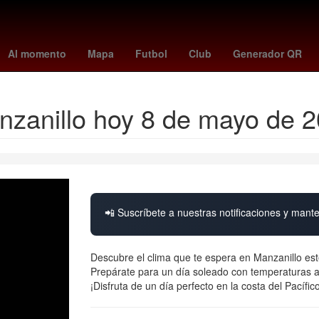
enil
clima guadalajara
Industria Automotriz
ESPN
sienna mille
Al momento
Mapa
Futbol
Club
Generador QR
anzanillo hoy 8 de mayo de 
📲 Suscríbete a nuestras notificaciones y mante
Descubre el clima que te espera en Manzanillo es
Prepárate para un día soleado con temperaturas ag
¡Disfruta de un día perfecto en la costa del Pacífico