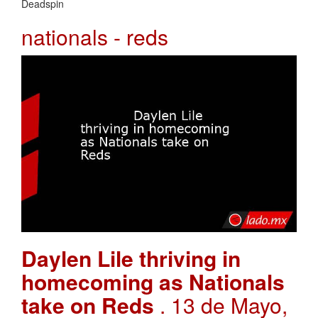
Deadspin
nationals - reds
Daylen Lile thriving in
homecoming as Nationals
take on Reds
. 13 de Mayo,