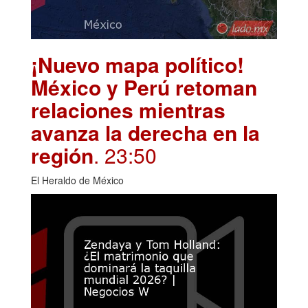
¡Nuevo mapa político!
México y Perú retoman
relaciones mientras
avanza la derecha en la
región
. 23:50
El Heraldo de México