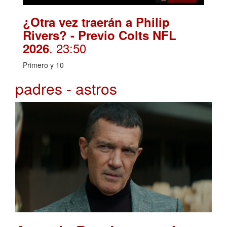
¿Otra vez traerán a Philip
Rivers? - Previo Colts NFL
. 23:50
2026
Primero y 10
padres - astros