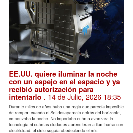
EE.UU. quiere iluminar la noche
con un espejo en el espacio y ya
recibió autorización para
. 14 de Julio, 2026 18:35
intentarlo
Durante miles de años hubo una regla que parecía imposible
de romper: cuando el Sol desaparecía detrás del horizonte,
comenzaba la noche. No importaba cuánto avanzara la
tecnología ni cuántas ciudades aprendieran a iluminarse con
electricidad: el cielo seguía obedeciendo el mis