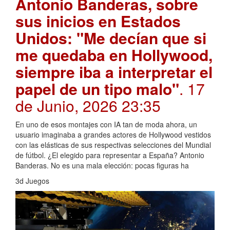
Antonio Banderas, sobre
sus inicios en Estados
Unidos: "Me decían que si
me quedaba en Hollywood,
siempre iba a interpretar el
papel de un tipo malo"
. 17
de Junio, 2026 23:35
En uno de esos montajes con IA tan de moda ahora, un
usuario imaginaba a grandes actores de Hollywood vestidos
con las elásticas de sus respectivas selecciones del Mundial
de fútbol. ¿El elegido para representar a España? Antonio
Banderas. No es una mala elección: pocas figuras ha
3d Juegos