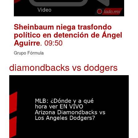
Sheinbaum niega trasfondo
político en detención de Ángel
. 09:50
Aguirre
Grupo Fórmula
diamondbacks vs dodgers