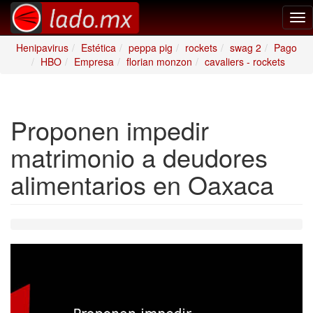
Tog
nav
Henipavirus
Estética
peppa pig
rockets
swag 2
Pago
HBO
Empresa
florian monzon
cavaliers - rockets
Proponen impedir
matrimonio a deudores
alimentarios en Oaxaca