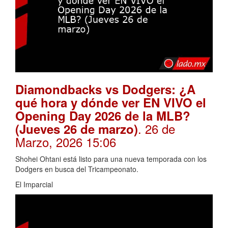
Diamondbacks vs Dodgers: ¿A
qué hora y dónde ver EN VIVO el
Opening Day 2026 de la MLB?
. 26 de
(Jueves 26 de marzo)
Marzo, 2026 15:06
Shohei Ohtani está listo para una nueva temporada con los
Dodgers en busca del Tricampeonato.
El Imparcial