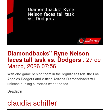
Diamondbacks" Ryne Nelson
. 27 de
faces tall task vs. Dodgers
Marzo, 2026 07:56
With one game behind them in the regular season, the Los
Angeles Dodgers and visiting Arizona Diamondbacks will
unleash dueling surprises when the tea
Deadspin
claudia schiffer