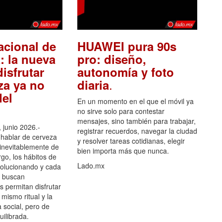
acional de
HUAWEI pura 90s
: la nueva
pro: diseño,
isfrutar
autonomía y foto
.
za ya no
diaria
el
En un momento en el que el móvil ya
no sirve solo para contestar
mensajes, sino también para trabajar,
 junio 2026.-
registrar recuerdos, navegar la ciudad
hablar de cerveza
y resolver tareas cotidianas, elegir
 inevitablemente de
bien importa más que nunca.
go, los hábitos de
Lado.mx
olucionando y cada
 buscan
es permitan disfrutar
 mismo ritual y la
 social, pero de
ilibrada.