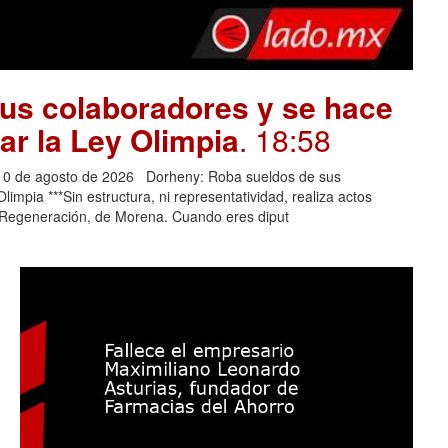
us colaboradores y se hace
ar la Ley Olimpia
. 18:58
z 10 de agosto de 2026 Dorheny: Roba sueldos de sus
impia ***Sin estructura, ni representatividad, realiza actos
o Regeneración, de Morena. Cuando eres diput