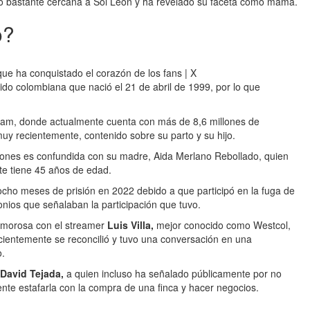
to bastante cercana a Sol León y ha revelado su faceta como mamá.
o?
ue ha conquistado el corazón de los fans | X
do colombiana que nació el 21 de abril de 1999, por lo que
ram, donde actualmente cuenta con más de 8,6 millones de
 muy recientemente, contenido sobre su parto y su hijo.
iones es confundida con su madre, Aida Merlano Rebollado, quien
te tiene 45 años de edad.
ocho meses de prisión en 2022 debido a que participó en la fuga de
nios que señalaban la participación que tuvo.
amorosa con el streamer
Luis Villa,
mejor conocido como Westcol,
cientemente se reconcilió y tuvo una conversación en una
o.
David Tejada,
a quien incluso ha señalado públicamente por no
mente estafarla con la compra de una finca y hacer negocios.