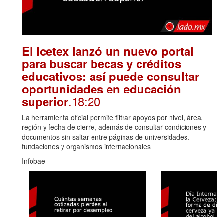
El Icetex lanzó un nuevo portal
para buscar becas y créditos
educativos: así puede consultar
oportunidades en educación
.18:20
superior
La herramienta oficial permite filtrar apoyos por nivel, área,
región y fecha de cierre, además de consultar condiciones y
documentos sin saltar entre páginas de universidades,
fundaciones y organismos internacionales
Infobae