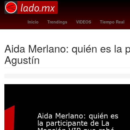
Senador
bbc news mundo
alex diego
orioles -
Inicio
Trendings
VIDEOS
Tiempo Real
Aida Merlano: quién es la 
Agustín