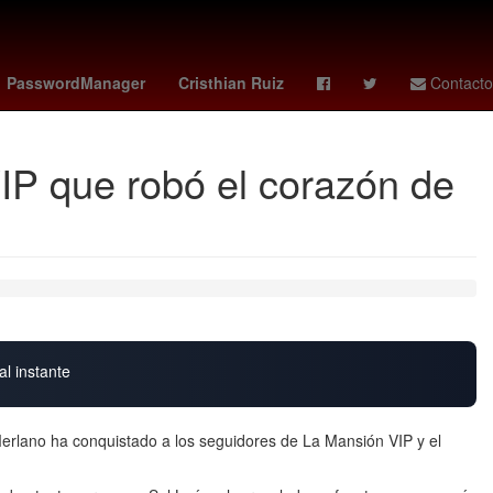
house of the dragon
América
brewers - pirates
PasswordManager
Cristhian Ruiz
Contacto
VIP que robó el corazón de
al instante
erlano ha conquistado a los seguidores de La Mansión VIP y el