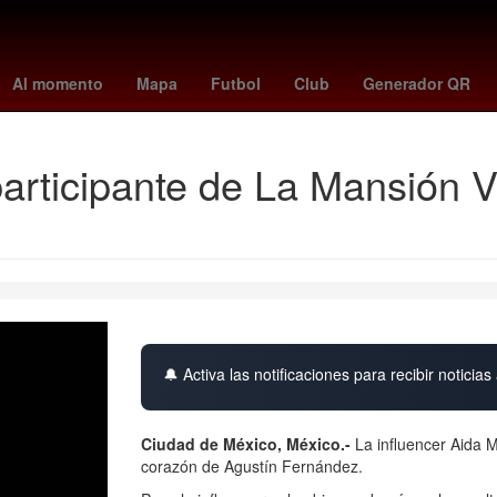
 angels
Nueva York
iphone 16 pro max
partidos de club américa
Al momento
Mapa
Futbol
Club
Generador QR
participante de La Mansión 
🔔 Activa las notificaciones para recibir noticias 
Ciudad de México, México.-
La influencer Aida M
corazón de Agustín Fernández.