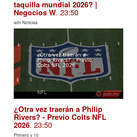
taquilla mundial 2026? |
. 23:50
Negocios W
adn Noticias
¿Otra vez traerán a Philip
Rivers? - Previo Colts NFL
. 23:50
2026
Primero y 10