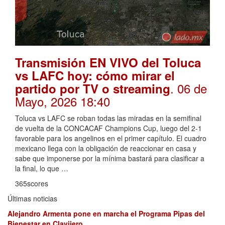
Transmisión EN VIVO del Toluca
vs LAFC hoy: cómo mirar el
. 06 de
partido por TV o streaming
Mayo, 2026 18:40
Toluca vs LAFC se roban todas las miradas en la semifinal
de vuelta de la CONCACAF Champions Cup, luego del 2-1
favorable para los angelinos en el primer capítulo. El cuadro
mexicano llega con la obligación de reaccionar en casa y
sabe que imponerse por la mínima bastará para clasificar a
la final, lo que …
365scores
Últimas noticias
Alejandro Armenta pone en marcha el Programa Pipas del
Bienestar en Clavijero