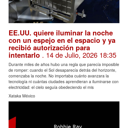
EE.UU. quiere iluminar la noche
con un espejo en el espacio y ya
recibió autorización para
. 14 de Julio, 2026 18:35
intentarlo
Durante miles de años hubo una regla que parecía imposible
de romper: cuando el Sol desaparecía detrás del horizonte,
comenzaba la noche. No importaba cuánto avanzara la
tecnología ni cuántas ciudades aprendieran a iluminarse con
electricidad: el cielo seguía obedeciendo el mis
Xataka México