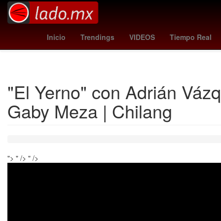
stuttgart fc
al-nassr - neom sports club
26 de marz
Inicio
Trendings
VIDEOS
Tiempo Real
"El Yerno" con Adrián Vázq
Gaby Meza | Chilang
">
" />
" />