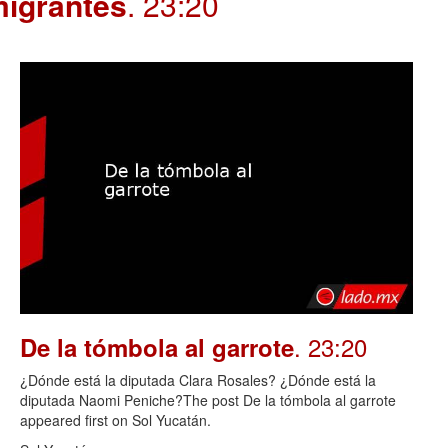
migrantes
. 23:20
. 23:20
De la tómbola al garrote
¿Dónde está la diputada Clara Rosales? ¿Dónde está la
diputada Naomi Peniche?The post De la tómbola al garrote
appeared first on Sol Yucatán.