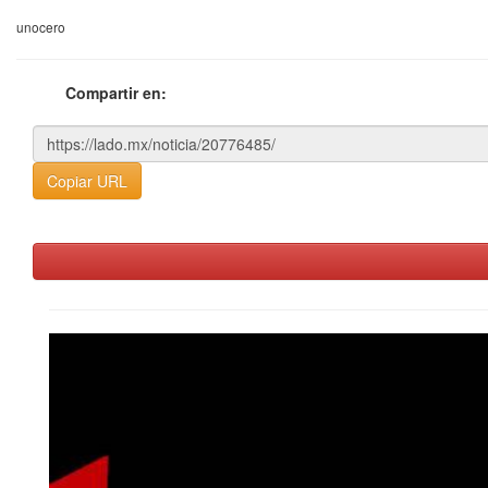
unocero
Compartir en:
Copiar URL