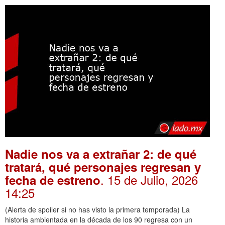
Nadie nos va a extrañar 2: de qué
tratará, qué personajes regresan y
. 15 de Julio, 2026
fecha de estreno
14:25
(Alerta de spoiler si no has visto la primera temporada) La
historia ambientada en la década de los 90 regresa con un