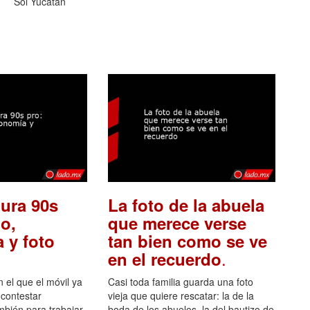
Sol Yucatán
ura 90s
La foto de la abuela
o,
que merece verse
 y foto
tan bien como se ve
.
en el recuerdo
el que el móvil ya
Casi toda familia guarda una foto
 contestar
vieja que quiere rescatar: la de la
mbién para trabajar,
boda de los abuelos, la del bautizo de