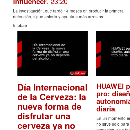
. 23:20
influencer
La investigación, que tardó 14 meses en producir la primera
detención, sigue abierta y apunta a más arrestos
Infobae
Día Internacional
HUAWEI p
pro: diseñ
de la Cerveza: la
autonomía
nueva forma de
.
diaria
disfrutar una
En un momento en 
cerveza ya no
no sirve solo para
mensajes, sino ta