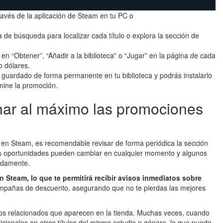
ravés de la aplicación de Steam en tu PC o
ra de búsqueda para localizar cada título o explora la sección de
 en “Obtener”, “Añadir a la biblioteca” o “Jugar” en la página de cada
o dólares.
guardado de forma permanente en tu biblioteca y podrás instalarlo
mine la promoción.
ar al máximo las promociones
en Steam, es recomendable revisar de forma periódica la sección
 las oportunidades pueden cambiar en cualquier momento y algunos
radamente.
en Steam, lo que te permitirá recibir avisos inmediatos sobre
mpañas de descuento, asegurando que no te pierdas las mejores
os relacionados que aparecen en la tienda. Muchas veces, cuando
icionales en otros títulos del mismo estudio o género, lo que puede