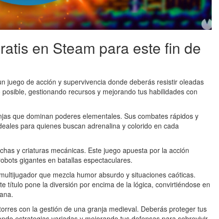
ratis en Steam para este fin de
n juego de acción y supervivencia donde deberás resistir oleadas
 posible, gestionando recursos y mejorando tus habilidades con
injas que dominan poderes elementales. Sus combates rápidos y
ideales para quienes buscan adrenalina y colorido en cada
s y criaturas mecánicas. Este juego apuesta por la acción
 robots gigantes en batallas espectaculares.
ultijugador que mezcla humor absurdo y situaciones caóticas.
te título pone la diversión por encima de la lógica, convirtiéndose en
mana.
orres con la gestión de una granja medieval. Deberás proteger tus
zando estrategias variadas y mejorando tus defensas para sobrevivir