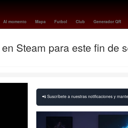
Díaz Covarrubias
aerolínea
scott eastwood
Eclipse
Gobierno
Al momento
Mapa
Futbol
Club
Generador QR
 en Steam para este fin de 
📲 Suscríbete a nuestras notificaciones y mante