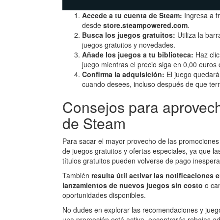
Accede a tu cuenta de Steam:
Ingresa a t
desde
store.steampowered.com
.
Busca los juegos gratuitos:
Utiliza la bar
juegos gratuitos y novedades.
Añade los juegos a tu biblioteca:
Haz clic
juego mientras el precio siga en 0,00 euros 
Confirma la adquisición:
El juego quedará 
cuando desees, incluso después de que ter
Consejos para aprovech
de Steam
Para sacar el mayor provecho de las promociones 
de juegos gratuitos y ofertas especiales, ya que
títulos gratuitos pueden volverse de pago inespe
También
resulta útil activar las notificaciones 
lanzamientos de nuevos juegos sin costo
o ca
oportunidades disponibles.
No dudes en explorar las recomendaciones y jueg
una promoción está activa, encontrarás rebajas ad