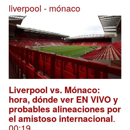
liverpool - mónaco
Liverpool vs. Mónaco:
hora, dónde ver EN VIVO y
probables alineaciones por
el amistoso internacional
.
00:19