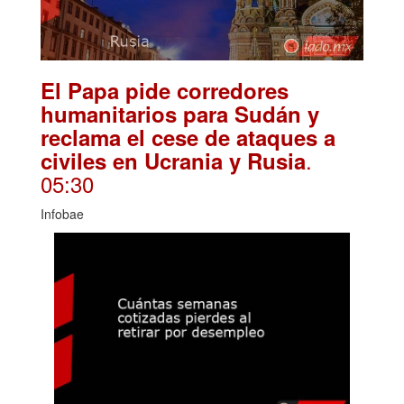
El Papa pide corredores
humanitarios para Sudán y
reclama el cese de ataques a
.
civiles en Ucrania y Rusia
05:30
Infobae