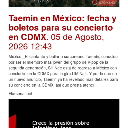
Taemin en México: fecha y
boletos para su concierto
en CDMX
. 05 de Agosto,
2026 12:43
México._El cantante y bailarín surcoreano Taemin, conocido
por ser el miembro más joven del grupo de K-pop de la
segunda generación, SHINee está de regreso a México con
concierto en la CDMX para la gira LiMiNaL. Y por lo que en
un nuevo anunció, Taemin ya ha revelado más detalles para
su concierto en la CDMX, así que presta atenci
Elarsenal.net