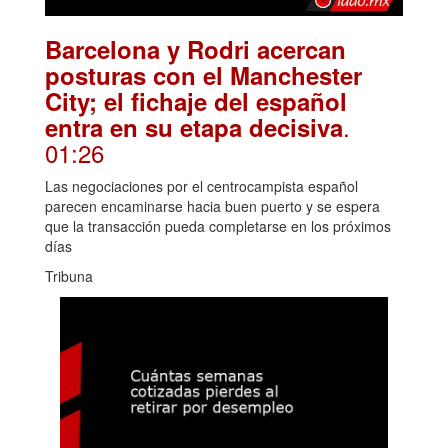
Barcelona y Rodri acercan
posturas con el Manchester
City; el fichaje del español
.
entra en su etapa decisiva
01:26
Las negociaciones por el centrocampista español
parecen encaminarse hacia buen puerto y se espera
que la transacción pueda completarse en los próximos
días
Tribuna