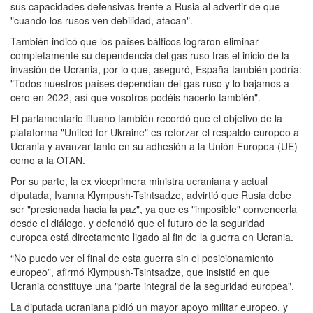
sus capacidades defensivas frente a Rusia al advertir de que
"cuando los rusos ven debilidad, atacan".
También indicó que los países bálticos lograron eliminar
completamente su dependencia del gas ruso tras el inicio de la
invasión de Ucrania, por lo que, aseguró, España también podría:
"Todos nuestros países dependían del gas ruso y lo bajamos a
cero en 2022, así que vosotros podéis hacerlo también".
El parlamentario lituano también recordó que el objetivo de la
plataforma "United for Ukraine" es reforzar el respaldo europeo a
Ucrania y avanzar tanto en su adhesión a la Unión Europea (UE)
como a la OTAN.
Por su parte, la ex viceprimera ministra ucraniana y actual
diputada, Ivanna Klympush-Tsintsadze, advirtió que Rusia debe
ser "presionada hacia la paz", ya que es "imposible" convencerla
desde el diálogo, y defendió que el futuro de la seguridad
europea está directamente ligado al fin de la guerra en Ucrania.
“No puedo ver el final de esta guerra sin el posicionamiento
europeo”, afirmó Klympush-Tsintsadze, que insistió en que
Ucrania constituye una "parte integral de la seguridad europea".
La diputada ucraniana pidió un mayor apoyo militar europeo, y