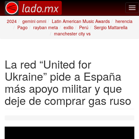
Tog
nav
2024
gemini omni
Latin American Music Awards
herencia
Pago
rayban meta
exilio
Perú
Sergio Mattarella
manchester city vs
La red “United for
Ukraine” pide a España
más apoyo militar y que
deje de comprar gas ruso