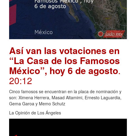
Así van las votaciones en
“La Casa de los Famosos
México”, hoy 6 de agosto
.
20:12
Cinco famosos se encuentran en la placa de nominación y
son: Ximena Herrera, Masad Altamimi, Ernesto Laguardia,
Gema Garoa y Memo Schutz
La Opinión de Los Ángeles