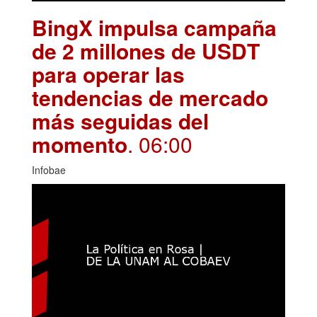
BingX impulsa campaña
de 2 millones de USDT
para operar las
tendencias de mercado
más seguidas del
momento
. 06:00
Infobae