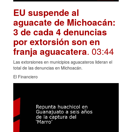
EU suspende al
aguacate de Michoacán:
3 de cada 4 denuncias
por extorsión son en
franja aguacatera
. 03:44
Las extorsiones en municipios aguacateros lideran el
total de las denuncias en Michoacán.
El Financiero