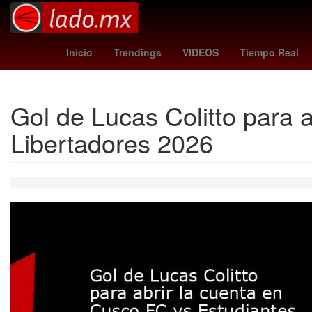
federico viñas
Licencia
La ment
Inicio
Trendings
VIDEOS
Tiempo Real
Gol de Lucas Colitto para 
Libertadores 2026