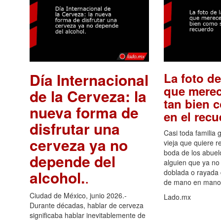
Día Internacional
La foto de
que merec
de la Cerveza: la
tan bien 
nueva forma de
en el rec
disfrutar una
Casi toda familia 
cerveza ya no
vieja que quiere re
boda de los abuelo
depende del
alguien que ya no 
alcohol.
.
doblada o rayada
de mano en mano 
Ciudad de México, junio 2026.-
Lado.mx
Durante décadas, hablar de cerveza
significaba hablar inevitablemente de