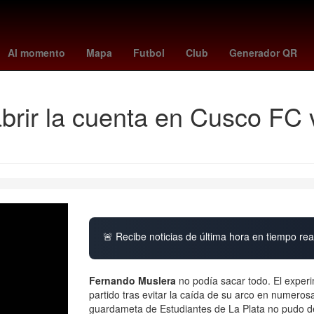
ira
27 de marzo
2024
Nueva York
bouanga
real cartagena 
Al momento
Mapa
Futbol
Club
Generador QR
abrir la cuenta en Cusco FC 
🚨 Recibe noticias de última hora en tiempo real
Fernando Muslera
no podía sacar todo. El exper
partido tras evitar la caída de su arco en numero
guardameta de Estudiantes de La Plata no pudo d