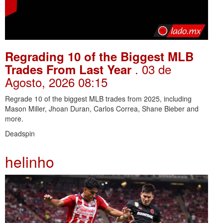
Regrading 10 of the Biggest MLB
. 03 de
Trades From Last Year
Agosto, 2026 08:15
Regrade 10 of the biggest MLB trades from 2025, including
Mason Miller, Jhoan Duran, Carlos Correa, Shane Bieber and
more.
Deadspin
helinho