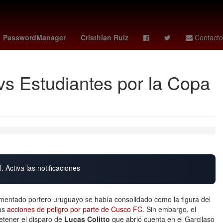
- américa
Rusia
Lothar Matthäus
PasswordManager
Cristhian Ruiz
Contacto
vs Estudiantes por la Copa
. Activa las notificaciones
imentado portero uruguayo se había consolidado como la figura del
sas
acciones de peligro por parte de Cusco FC
. Sin embargo, el
etener el disparo de
Lucas Colitto
que abrió cuenta en el Garcilaso