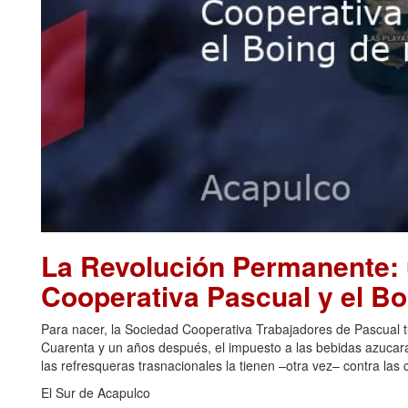
La Revolución Permanente: u
Cooperativa Pascual y el B
Para nacer, la Sociedad Cooperativa Trabajadores de Pascual 
Cuarenta y un años después, el impuesto a las bebidas azucar
las refresqueras trasnacionales la tienen –otra vez– contra las 
El Sur de Acapulco