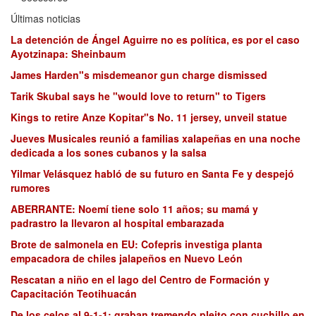
Últimas noticias
La detención de Ángel Aguirre no es política, es por el caso
Ayotzinapa: Sheinbaum
James Harden"s misdemeanor gun charge dismissed
Tarik Skubal says he "would love to return" to Tigers
Kings to retire Anze Kopitar"s No. 11 jersey, unveil statue
Jueves Musicales reunió a familias xalapeñas en una noche
dedicada a los sones cubanos y la salsa
Yilmar Velásquez habló de su futuro en Santa Fe y despejó
rumores
ABERRANTE: Noemí tiene solo 11 años; su mamá y
padrastro la llevaron al hospital embarazada
Brote de salmonela en EU: Cofepris investiga planta
empacadora de chiles jalapeños en Nuevo León
Rescatan a niño en el lago del Centro de Formación y
Capacitación Teotihuacán
De los celos al 9-1-1: graban tremendo pleito con cuchillo en