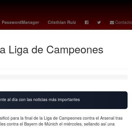
República
Cutzamala
Elvis Presley
chelsea - juventus
PasswordManager
Cristhian Ruiz
Contacto
e la Liga de Campeones
nte al día con las noticias más importantes
sificó para la final de la Liga de Campeones contra el Arsenal tras
ales contra el Bayern de Múnich el miércoles, sellando así una