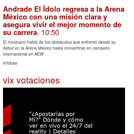
Andrade El Ídolo regresa a la Arena
México con una misión clara y
asegura vivir el mejor momento de
. 10:50
su carrera
El mexicano habló de los obstáculos que enfrentó desde su
debut en la Arena México hasta convertirse en campeón
internacional en AEW
Infobae
vix votaciones