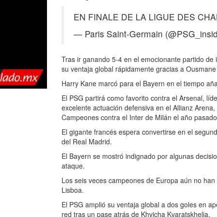
EN FINALE DE LA LIGUE DES CHAMP
— Paris Saint-Germain (@PSG_insi
Tras ir ganando 5-4 en el emocionante partido de 
su ventaja global rápidamente gracias a Ousman
Harry Kane marcó para el Bayern en el tiempo aña
El PSG partirá como favorito contra el Arsenal, lí
excelente actuación defensiva en el Allianz Arena, 
Campeones contra el Inter de Milán el año pasado
El gigante francés espera convertirse en el segu
del Real Madrid.
El Bayern se mostró indignado por algunas decision
ataque.
Los seis veces campeones de Europa aún no han ll
Lisboa.
El PSG amplió su ventaja global a dos goles en ap
red tras un pase atrás de Khvicha Kvaratskhelia.