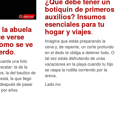
¿Qué debe tener un
botiquín de primeros
auxilios? Insumos
esenciales para tu
 la abuela
.
hogar y viajes
e verse
Imagina que estás preparando la
como se ve
cena y, de repente, un corte profundo
.
uerdo
en el dedo te obliga a detener todo. O
tal vez estás disfrutando de unas
guarda una foto
vacaciones en la playa cuando tu hijo
scatar: la de la
se raspa la rodilla corriendo por la
s, la del bautizo de
arena.
está, la que llegó
 después de pasar
Lado.mx
por años.