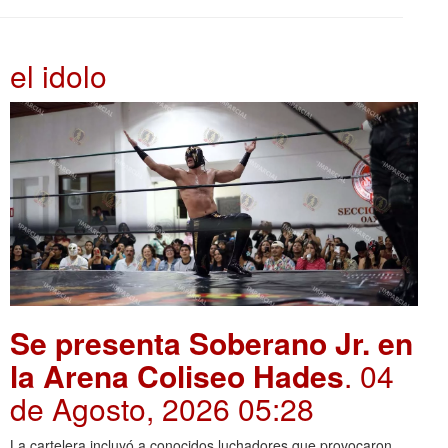
el idolo
Se presenta Soberano Jr. en
la Arena Coliseo Hades
. 04
de Agosto, 2026 05:28
La cartelera incluyó a conocidos luchadores que provocaron