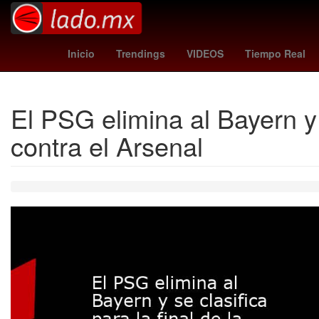
Argentina
Rosario
morelia - leones negros
Edson Ál
Inicio
Trendings
VIDEOS
Tiempo Real
El PSG elimina al Bayern y 
contra el Arsenal