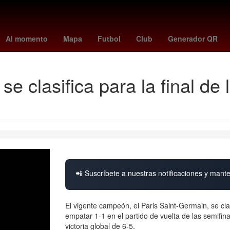
varez
Hugo Lloris
Venezolanos
Oficina de la Presidencia de la 
Al momento
Mapa
Futbol
Club
Generador QR
se clasifica para la final d
📲 Suscríbete a nuestras notificaciones y mante
El vigente campeón, el Paris Saint-Germain, se cla
empatar 1-1 en el partido de vuelta de las semifin
victoria global de 6-5.