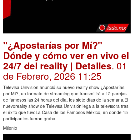
"¿Apostarías por Mí?"
Dónde y cómo ver en vivo el
24/7 del reality | Detalles
. 01
de Febrero, 2026 11:25
Televisa Univisión anunció su nuevo reality show ¿Apostarías
por Mí?, un formato de streaming que transmitirá a 12 parejas
de famosos las 24 horas del día, los siete días de la semana.El
nuevoreality show de Televisa Univisiónllega a la televisora tras
el éxito que tuvoLa Casa de los Famosos México, en donde 15
participantes fueron graba
Milenio