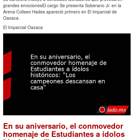
grandes emocionesEl cargo Se presenta Soberano Jr. en la
Arena Coliseo Hades apareció primero en El Imparcial de
Oaxaca.
El Imparcial Oaxaca
En su aniversario, el conmovedor
homenaje de Estudiantes a ídolos