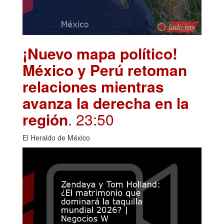
¡Nuevo mapa político!
México y Perú retoman
relaciones mientras
avanza la derecha en la
región
. 23:50
El Heraldo de México