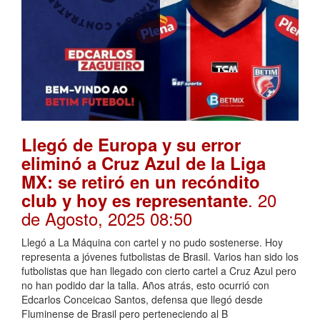
Llegó de Europa y su error
eliminó a Cruz Azul de la Liga
MX: se retiró en un recóndito
. 20
club y hoy es representante
de Agosto, 2025 08:50
Llegó a La Máquina con cartel y no pudo sostenerse. Hoy
representa a jóvenes futbolistas de Brasil. Varios han sido los
futbolistas que han llegado con cierto cartel a Cruz Azul pero
no han podido dar la talla. Años atrás, esto ocurrió con
Edcarlos Conceicao Santos, defensa que llegó desde
Fluminense de Brasil pero perteneciendo al B