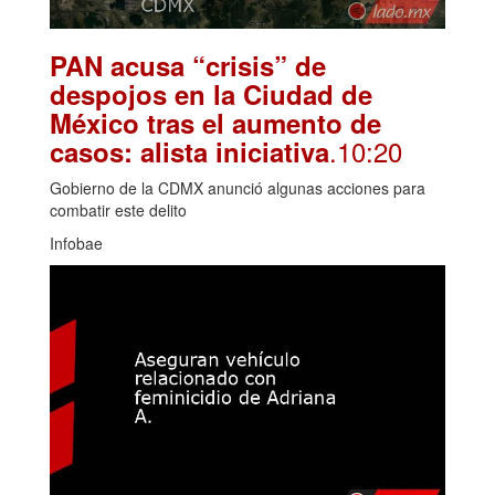
PAN acusa “crisis” de
despojos en la Ciudad de
México tras el aumento de
.10:20
casos: alista iniciativa
Gobierno de la CDMX anunció algunas acciones para
combatir este delito
Infobae