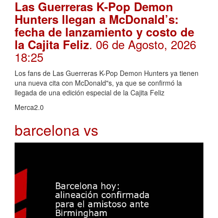
Las Guerreras K-Pop Demon
Hunters llegan a McDonald’s:
fecha de lanzamiento y costo de
. 06 de Agosto, 2026
la Cajita Feliz
18:25
Los fans de Las Guerreras K-Pop Demon Hunters ya tienen
una nueva cita con McDonald"s, ya que se confirmó la
llegada de una edición especial de la Cajita Feliz
Merca2.0
barcelona vs