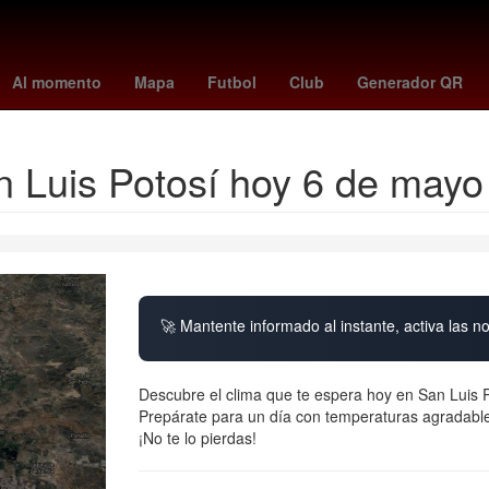
China
Gobierno
cometa interestelar
Barbados
Dólar estadoun
Al momento
Mapa
Futbol
Club
Generador QR
an Luis Potosí hoy 6 de may
🚀 Mantente informado al instante, activa las n
Descubre el clima que te espera hoy en San Luis P
Prepárate para un día con temperaturas agradable
¡No te lo pierdas!