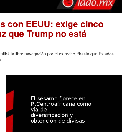
es con EEUU: exige cinco
uz que Trump no está
tirá la libre navegación por el estrecho, “hasta que Estados
a