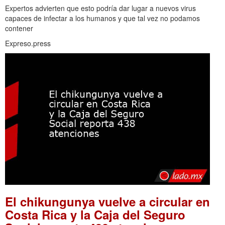
Expertos advierten que esto podría dar lugar a nuevos virus
capaces de infectar a los humanos y que tal vez no podamos
contener
Expreso.press
El chikungunya vuelve a circular en
Costa Rica y la Caja del Seguro