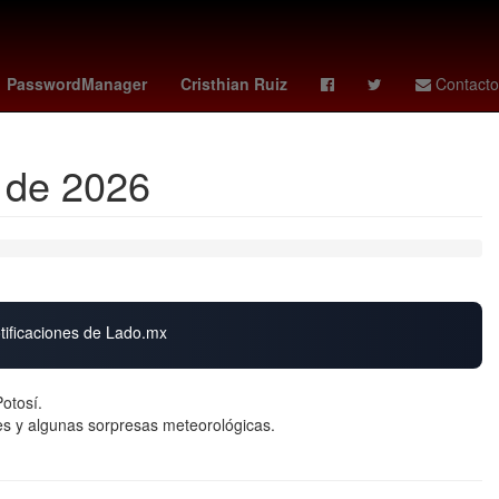
idense
2024
Cashless
Usumacinta
PasswordManager
Cristhian Ruiz
Contacto
o de 2026
otificaciones de Lado.mx
otosí.
s y algunas sorpresas meteorológicas.