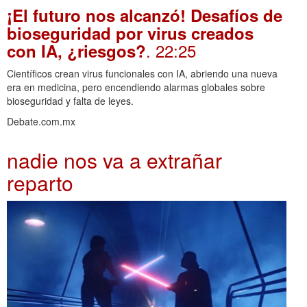
¡El futuro nos alcanzó! Desafíos de
bioseguridad por virus creados
. 22:25
con IA, ¿riesgos?
Científicos crean virus funcionales con IA, abriendo una nueva
era en medicina, pero encendiendo alarmas globales sobre
bioseguridad y falta de leyes.
Debate.com.mx
nadie nos va a extrañar
reparto