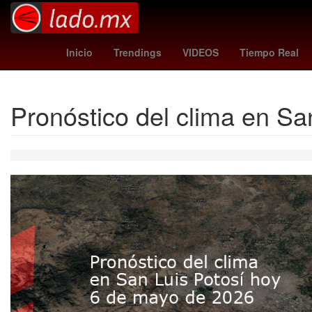
Evangelio de hoy
chargers - vikings
Inicio
Trendings
VIDEOS
Tiempo Real
Pronóstico del clima en S