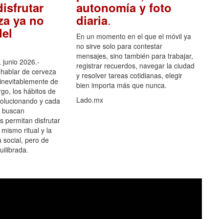
isfrutar
autonomía y foto
.
za ya no
diaria
el
En un momento en el que el móvil ya
no sirve solo para contestar
mensajes, sino también para trabajar,
 junio 2026.-
registrar recuerdos, navegar la ciudad
hablar de cerveza
y resolver tareas cotidianas, elegir
 inevitablemente de
bien importa más que nunca.
go, los hábitos de
Lado.mx
olucionando y cada
 buscan
es permitan disfrutar
 mismo ritual y la
 social, pero de
ilibrada.