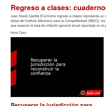
Regreso a clases: cuadern
Juan David Castilla El próximo regreso a clases representa u
datos del Instituto Mexicano para la Competitividad (IMCO), los
que superan la tasa de inflación general anual reportada en el p
Hora Cero
Recuperar la jurisdicción para