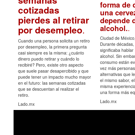
forma de d
cotizadas
una cerve
pierdes al retirar
depende d
.
alcohol.
por desempleo
.
Ciudad de México,
Cuando una persona solicita un retiro
Durante décadas, 
por desempleo, la primera pregunta
significaba hablar
casi siempre es la misma: ¿cuánto
alcohol. Sin embar
dinero puedo retirar y cuándo lo
consumo están ev
recibiré? Pero, existe otro aspecto
vez más personas
que suele pasar desapercibido y que
alternativas que l
puede tener un impacto mucho mayor
el mismo sabor, el
en el futuro: las semanas cotizadas
misma experiencia
que se descuentan al realizar el
una forma más equ
retiro.
Lado.mx
Lado.mx