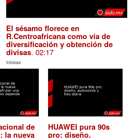
El sésamo florece en
R.Centroafricana como vía de
diversificación y obtención de
. 02:17
divisas
Infobae
acional de
HUAWEI pura 90s
: la nueva
pro: diseño,