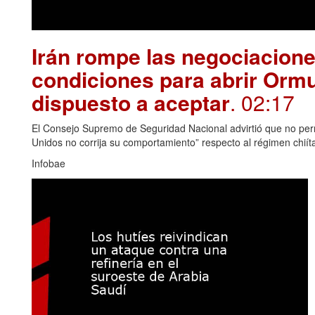
Irán rompe las negociacion
condiciones para abrir Orm
dispuesto a aceptar
. 02:17
El Consejo Supremo de Seguridad Nacional advirtió que no permi
Unidos no corrija su comportamiento” respecto al régimen chiít
Infobae