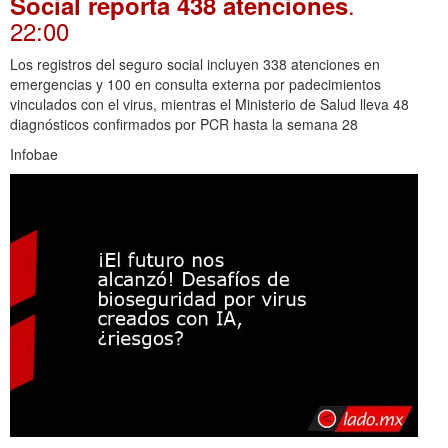
.
Social reporta 438 atenciones
22:00
Los registros del seguro social incluyen 338 atenciones en
emergencias y 100 en consulta externa por padecimientos
vinculados con el virus, mientras el Ministerio de Salud lleva 48
diagnósticos confirmados por PCR hasta la semana 28
Infobae