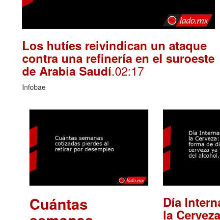
Los hutíes reivindican un ataque
contra una refinería en el suroeste
.02:17
de Arabia Saudí
Infobae
Cuántas
Día Intern
la Cerveza
semanas