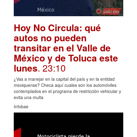
Hoy No Circula: qué
autos no pueden
transitar en el Valle de
México y de Toluca este
lunes
. 23:10
¿Vas a manejar en la capital del país y en la entidad
mexiquense? Checa aquí cuales son los automóviles
contemplados en el programa de restricción vehicular y
evita una multa
Infobae