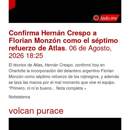
Confirma Hernán Crespo a
Florian Monzón como el séptimo
. 06 de Agosto,
refuerzo de Atlas
2026 18:25
El técnico de Atlas, Hernán Crespo, confirmó hoy en
Charlotte la incorporación del delantero argentino Florian
Monzón como séptimo refuerzo de los rojinegros, y además
se lava las manos por el mal momento que vive el equipo.
“Primero, ni ni lo bueno... Nota completa »
Notisistema
volcan purace