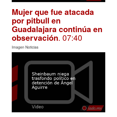
Mujer que fue atacada
por pitbull en
Guadalajara continúa en
observación
. 07:40
Imagen Noticias