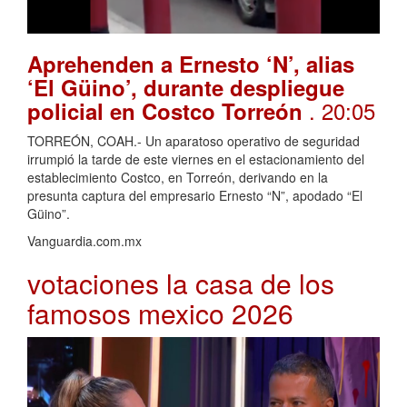
Aprehenden a Ernesto ‘N’, alias
‘El Güino’, durante despliegue
. 20:05
policial en Costco Torreón
TORREÓN, COAH.- Un aparatoso operativo de seguridad
irrumpió la tarde de este viernes en el estacionamiento del
establecimiento Costco, en Torreón, derivando en la
presunta captura del empresario Ernesto “N”, apodado “El
Güino”.
Vanguardia.com.mx
votaciones la casa de los
famosos mexico 2026