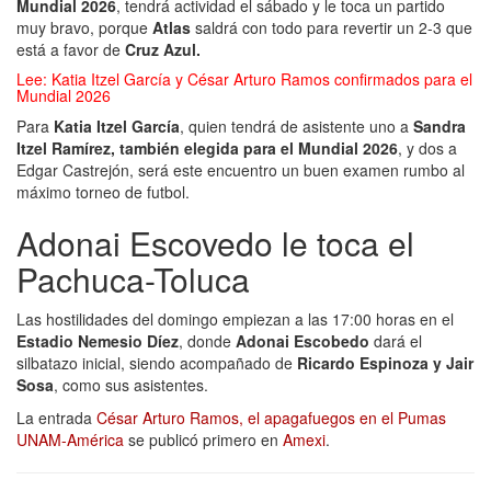
Mundial 2026
, tendrá actividad el sábado y le toca un partido
muy bravo, porque
Atlas
saldrá con todo para revertir un 2-3 que
está a favor de
Cruz Azul.
Lee:
Katia Itzel García y César Arturo Ramos confirmados para el
Mundial 2026
Para
Katia Itzel García
, quien tendrá de asistente uno a
Sandra
Itzel Ramírez, también elegida para el Mundial 2026
, y dos a
Edgar Castrejón, será este encuentro un buen examen rumbo al
máximo torneo de futbol.
Adonai Escovedo le toca el
Pachuca-Toluca
Las hostilidades del domingo empiezan a las 17:00 horas en el
Estadio Nemesio Díez
, donde
Adonai Escobedo
dará el
silbatazo inicial, siendo acompañado de
Ricardo Espinoza y Jair
Sosa
, como sus asistentes.
La entrada
César Arturo Ramos, el apagafuegos en el Pumas
UNAM-América
se publicó primero en
Amexi
.