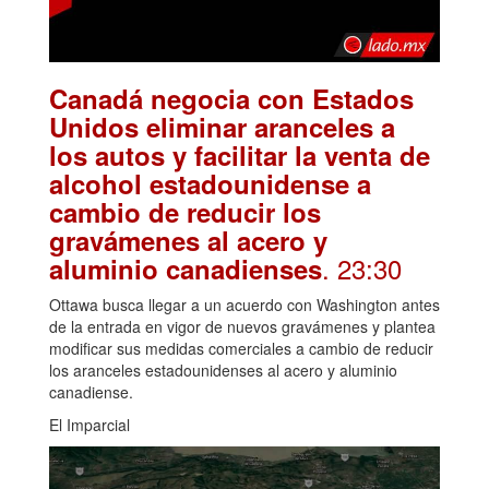
Canadá negocia con Estados
Unidos eliminar aranceles a
los autos y facilitar la venta de
alcohol estadounidense a
cambio de reducir los
gravámenes al acero y
. 23:30
aluminio canadienses
Ottawa busca llegar a un acuerdo con Washington antes
de la entrada en vigor de nuevos gravámenes y plantea
modificar sus medidas comerciales a cambio de reducir
los aranceles estadounidenses al acero y aluminio
canadiense.
El Imparcial