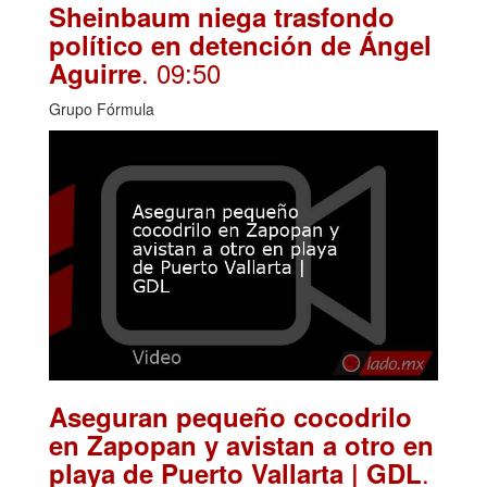
Sheinbaum niega trasfondo
político en detención de Ángel
. 09:50
Aguirre
Grupo Fórmula
Aseguran pequeño cocodrilo
en Zapopan y avistan a otro en
.
playa de Puerto Vallarta | GDL