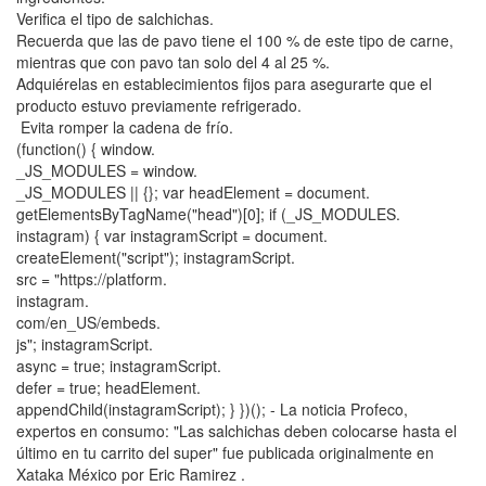
Verifica el tipo de salchichas.
Recuerda que las de pavo tiene el 100 % de este tipo de carne,
mientras que con pavo tan solo del 4 al 25 %.
Adquiérelas en establecimientos fijos para asegurarte que el
producto estuvo previamente refrigerado.
Evita romper la cadena de frío.
(function() { window.
_JS_MODULES = window.
_JS_MODULES || {}; var headElement = document.
getElementsByTagName("head")[0]; if (_JS_MODULES.
instagram) { var instagramScript = document.
createElement("script"); instagramScript.
src = "https://platform.
instagram.
com/en_US/embeds.
js"; instagramScript.
async = true; instagramScript.
defer = true; headElement.
appendChild(instagramScript); } })(); - La noticia Profeco,
expertos en consumo: "Las salchichas deben colocarse hasta el
último en tu carrito del super" fue publicada originalmente en
Xataka México por Eric Ramirez .