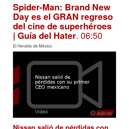
Spider-Man: Brand New
Day es el GRAN regreso
del cine de superhéroes
| Guía del Hater
. 06:50
El Heraldo de México
Nissan salió de pérdidas con