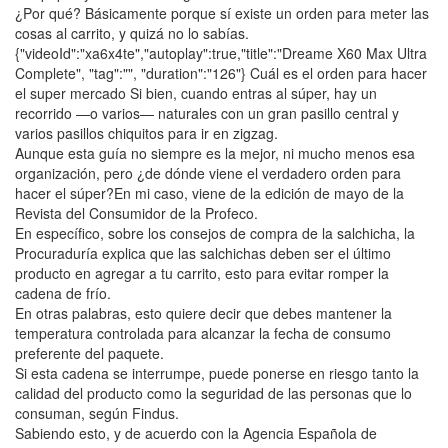
¿Por qué? Básicamente porque sí existe un orden para meter las
cosas al carrito, y quizá no lo sabías.
{"videoId":"xa6x4te","autoplay":true,"title":"Dreame X60 Max Ultra
Complete", "tag":"", "duration":"126"} Cuál es el orden para hacer
el super mercado Si bien, cuando entras al súper, hay un
recorrido —o varios— naturales con un gran pasillo central y
varios pasillos chiquitos para ir en zigzag.
Aunque esta guía no siempre es la mejor, ni mucho menos esa
organización, pero ¿de dónde viene el verdadero orden para
hacer el súper?En mi caso, viene de la edición de mayo de la
Revista del Consumidor de la Profeco.
En específico, sobre los consejos de compra de la salchicha, la
Procuraduría explica que las salchichas deben ser el último
producto en agregar a tu carrito, esto para evitar romper la
cadena de frío.
En otras palabras, esto quiere decir que debes mantener la
temperatura controlada para alcanzar la fecha de consumo
preferente del paquete.
Si esta cadena se interrumpe, puede ponerse en riesgo tanto la
calidad del producto como la seguridad de las personas que lo
consuman, según Findus.
Sabiendo esto, y de acuerdo con la Agencia Española de