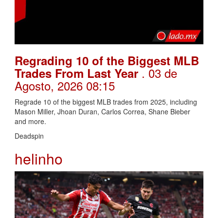
Regrading 10 of the Biggest MLB
. 03 de
Trades From Last Year
Agosto, 2026 08:15
Regrade 10 of the biggest MLB trades from 2025, including
Mason Miller, Jhoan Duran, Carlos Correa, Shane Bieber
and more.
Deadspin
helinho