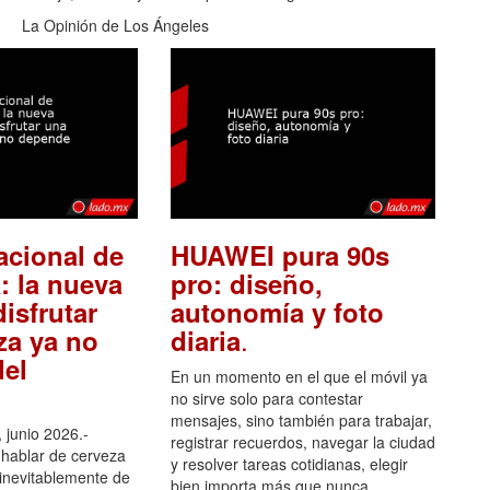
La Opinión de Los Ángeles
acional de
HUAWEI pura 90s
: la nueva
pro: diseño,
isfrutar
autonomía y foto
.
za ya no
diaria
el
En un momento en el que el móvil ya
no sirve solo para contestar
mensajes, sino también para trabajar,
 junio 2026.-
registrar recuerdos, navegar la ciudad
hablar de cerveza
y resolver tareas cotidianas, elegir
 inevitablemente de
bien importa más que nunca.