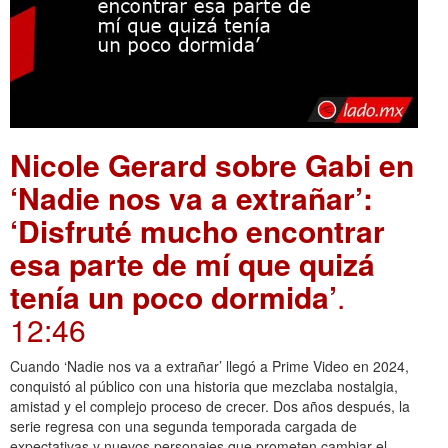
Nicole Gerard sobre Gabi en
‘Nadie nos va a extrañar’:
‘Disfruté mucho encontrar
esa parte de mí que quizá
tenía un poco dormida’
.
12:46
Cuando ‘Nadie nos va a extrañar’ llegó a Prime Video en 2024,
conquistó al público con una historia que mezclaba nostalgia,
amistad y el complejo proceso de crecer. Dos años después, la
serie regresa con una segunda temporada cargada de
expectativas y nuevos personajes que prometen cambiar el