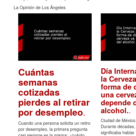
La Opinión de Los Ángeles
Cuántas
Día Intern
la Cerveza
semanas
forma de d
cotizadas
una cerve
pierdes al retirar
depende d
.
alcohol.
por desempleo
.
Ciudad de México,
Cuando una persona solicita un retiro
Durante décadas, 
por desempleo, la primera pregunta
significaba hablar
casi siempre es la misma: ¿cuánto