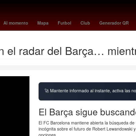
ad respiratoria
Proyecto
Lionel Messi
Latinoamérica
mary riv
Al momento
Mapa
Futbol
Club
Generador QR
el radar del Barça… mientr
🚀 Mantente informado al instante, activa las n
El Barça sigue buscando
El FC Barcelona mantiene abierta la búsqueda de 
incógnita sobre el futuro de Robert Lewandowski y e
opciones.