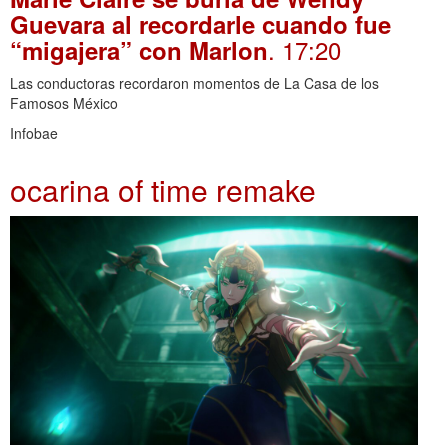
Guevara al recordarle cuando fue
. 17:20
“migajera” con Marlon
Las conductoras recordaron momentos de La Casa de los
Famosos México
Infobae
ocarina of time remake