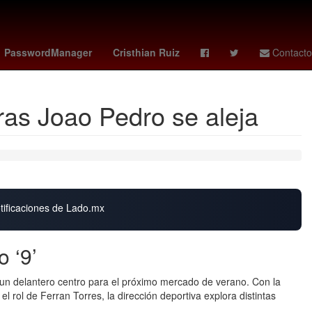
era
españa portugal
Desirée Monsiváis
PasswordManager
Cristhian Ruiz
Contacto
as Joao Pedro se aleja
otificaciones de Lado.mx
 ‘9’
un delantero centro para el próximo mercado de verano. Con la
l rol de Ferran Torres, la dirección deportiva explora distintas