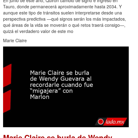
En junio de este año, Quirón cambió de signo e ingresó en
Tauro, donde permanecerá aproximadamente hasta 2034. Y
aunque este tipo de tránsitos suelen interpretarse desde una
perspectiva predictiva —qué signos serán los más impactados,
qué áreas de la vida se moverán o qué retos traerá consigo—,
quizá el verdadero valor de este mo
Marie Claire
Marie Claire se burla de Wendy