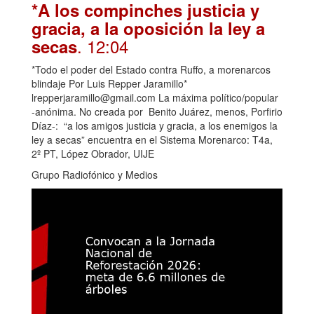
*A los compinches justicia y
gracia, a la oposición la ley a
. 12:04
secas
*Todo el poder del Estado contra Ruffo, a morenarcos
blindaje Por Luis Repper Jaramillo*
lrepperjaramillo@gmail.com La máxima político/popular
-anónima. No creada por Benito Juárez, menos, Porfirio
Díaz-: “a los amigos justicia y gracia, a los enemigos la
ley a secas” encuentra en el Sistema Morenarco: T4a,
2º PT, López Obrador, UIJE
Grupo Radiofónico y Medios