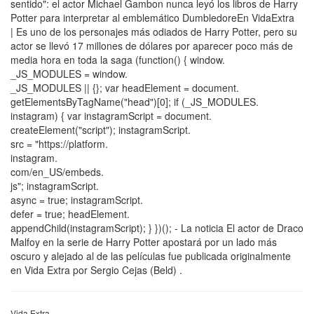
sentido": el actor Michael Gambon nunca leyó los libros de Harry
Potter para interpretar al emblemático DumbledoreEn VidaExtra
| Es uno de los personajes más odiados de Harry Potter, pero su
actor se llevó 17 millones de dólares por aparecer poco más de
media hora en toda la saga (function() { window.
_JS_MODULES = window.
_JS_MODULES || {}; var headElement = document.
getElementsByTagName("head")[0]; if (_JS_MODULES.
instagram) { var instagramScript = document.
createElement("script"); instagramScript.
src = "https://platform.
instagram.
com/en_US/embeds.
js"; instagramScript.
async = true; instagramScript.
defer = true; headElement.
appendChild(instagramScript); } })(); - La noticia El actor de Draco
Malfoy en la serie de Harry Potter apostará por un lado más
oscuro y alejado al de las películas fue publicada originalmente
en Vida Extra por Sergio Cejas (Beld) .
Vida Extra