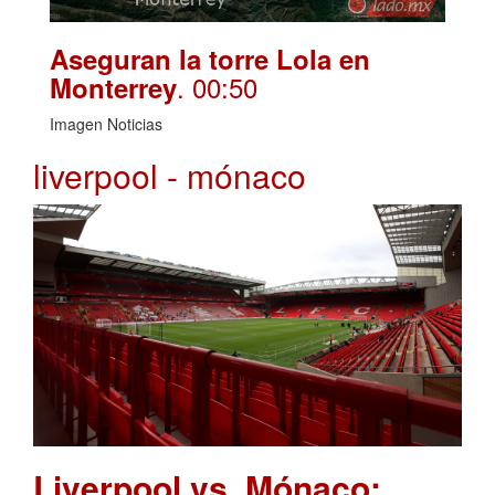
Aseguran la torre Lola en
. 00:50
Monterrey
Imagen Noticias
liverpool - mónaco
Liverpool vs. Mónaco: