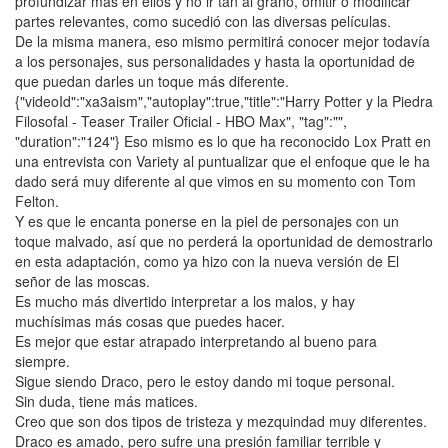
profundizar más en ellos y no ir tan al grano, omitir o modificar
partes relevantes, como sucedió con las diversas películas.
De la misma manera, eso mismo permitirá conocer mejor todavía
a los personajes, sus personalidades y hasta la oportunidad de
que puedan darles un toque más diferente.
{"videoId":"xa3aism","autoplay":true,"title":"Harry Potter y la Piedra
Filosofal - Teaser Trailer Oficial - HBO Max", "tag":"",
"duration":"124"} Eso mismo es lo que ha reconocido Lox Pratt en
una entrevista con Variety al puntualizar que el enfoque que le ha
dado será muy diferente al que vimos en su momento con Tom
Felton.
Y es que le encanta ponerse en la piel de personajes con un
toque malvado, así que no perderá la oportunidad de demostrarlo
en esta adaptación, como ya hizo con la nueva versión de El
señor de las moscas.
Es mucho más divertido interpretar a los malos, y hay
muchísimas más cosas que puedes hacer.
Es mejor que estar atrapado interpretando al bueno para
siempre.
Sigue siendo Draco, pero le estoy dando mi toque personal.
Sin duda, tiene más matices.
Creo que son dos tipos de tristeza y mezquindad muy diferentes.
Draco es amado, pero sufre una presión familiar terrible y