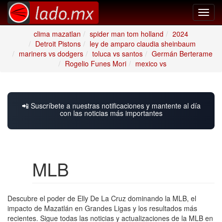
Toggl
navig
clima mazatlan
spider man tom holland
2024
Detroit Pistons
ley de amparo claudia sheinbaum
mariners vs dodgers
toluca vs santos
Germán Berterame
Rogelio Funes Mori
mexico vs
📲 Suscríbete a nuestras notificaciones y mantente al día
con las noticias más importantes
MLB
Descubre el poder de Elly De La Cruz dominando la MLB, el
impacto de Mazatlán en Grandes Ligas y los resultados más
recientes. Sigue todas las noticias y actualizaciones de la MLB en