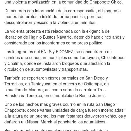
una violenta movilización en la comunidad de Chapopote Chico.
De acuerdo con información de la corresponsalía, el bloqueo a
manera de protesta inició de forma pacífica, pero se
descontrolaron y escaló a la violencia en minutos.
La violenta protesta está relacionada con la exigencia de
liberación de Higinio Bustos Navarro, detenido hace cinco años y
considerado por los inconformes como preso político.
Los integrantes del FNLS y FDOMEZ, se concentraron en
caminos que conectan municipios como Tantoyuca, Chicontepec
y Chalma, donde se instalaron bloqueos que afectaron la
circulación de automovilistas y transportistas.
También se reportaron cierres parciales en San Diego y
Terrerillos, en Tantoyuca; en el crucero de Oxitempa, en
Ixhuatlán de Madero; así como sobre la carretera Tres
Huastecas–Tenexco, en el municipio de Benito Juárez.
Uno de los hechos más graves ocurrió en la ruta San Diego–
Chapopote, donde varias unidades de carga fueron incendiadas;
a la altura de un puente, los manifestantes detuvieron vehículos y
dañaron un Nissan March al poncharle los neumáticos.
Posteriormente, cuatro camiones y una camioneta de la