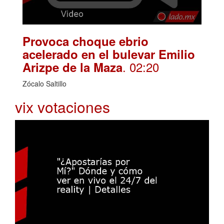
Provoca choque ebrio
acelerado en el bulevar Emilio
. 02:20
Arizpe de la Maza
Zócalo Saltillo
vix votaciones