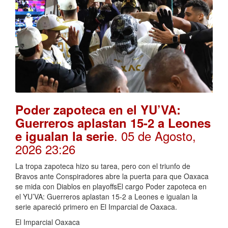
Poder zapoteca en el YU’VA:
Guerreros aplastan 15-2 a Leones
. 05 de Agosto,
e igualan la serie
2026 23:26
La tropa zapoteca hizo su tarea, pero con el triunfo de
Bravos ante Conspiradores abre la puerta para que Oaxaca
se mida con Diablos en playoffsEl cargo Poder zapoteca en
el YU’VA: Guerreros aplastan 15-2 a Leones e igualan la
serie apareció primero en El Imparcial de Oaxaca.
El Imparcial Oaxaca