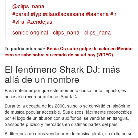
@clips_nana
#parati
#fyp
#claudiadassana
#laanana
#irl
#viral
#zendejas
sonido original - clips_nana - clips_nana
Te podría interesar:
Kenia Os sufre golpe de calor en Mérida:
esto se sabe sobre su estado de salud hoy (VIDEO)
.
El fenómeno Shark DJ: más
allá de un nombre
Para entender por qué este momento causó tanto impacto, es
necesario recordar quién es Shark DJ.
Durante la década de los 2000, su sello se convirtió en sinónimo
de música popular accesible. Sus discos, fácilmente reconocibles
por el logo de un tiburón con audífonos, se vendían en tianguis,
transporte público y mercados en distintas partes del país.
A diferencia de otros vendedores de música pirata, su éxito no se