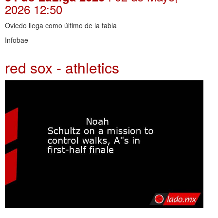
2026 12:50
Oviedo llega como último de la tabla
Infobae
red sox - athletics