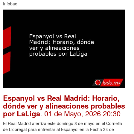
Infobae
Espanyol vs Real Madrid: Horario,
dónde ver y alineaciones probables
. 01 de Mayo, 2026 20:30
por LaLiga
El Real Madrid aterriza este domingo 3 de mayo en el Cornellá
de Llobregat para enfrentar al Espanyol en la Fecha 34 de