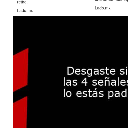
retiro.
Lado.mx
Lado.mx