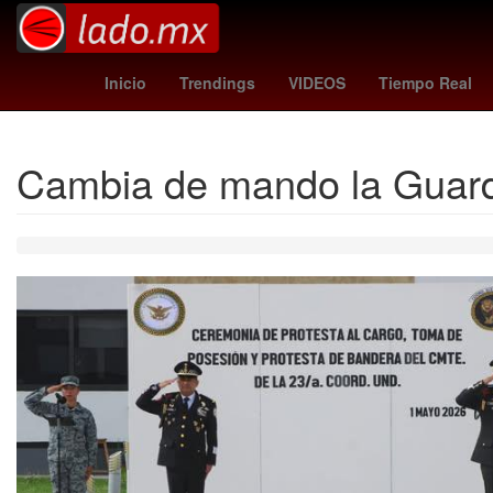
comisión
Rusia
servicio de protección fed
Inicio
Trendings
VIDEOS
Tiempo Real
Cambia de mando la Guard