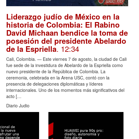
Liderazgo judío de México en la
historia de Colombia: El Rabino
David Michaan bendice la toma de
posesión del presidente Abelardo
. 12:34
de la Espriella
Cali, Colombia. — Este viernes 7 de agosto, la ciudad de Cali
fue sede de la investidura de Abelardo de la Espriella como
nuevo presidente de la República de Colombia. La
ceremonia, celebrada en la Arena USC, contó con la
presencia de delegaciones diplomáticas y líderes
internacionales. Uno de los momentos más significativos del
acto […
Diario Judio