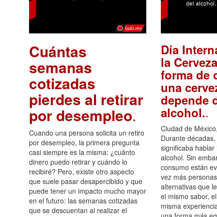
Cuántas
Día Intern
la Cerveza
semanas
forma de d
cotizadas
una cerve
pierdes al retirar
depende d
.
alcohol.
por desempleo
.
Ciudad de México,
Cuando una persona solicita un retiro
Durante décadas, 
por desempleo, la primera pregunta
significaba hablar
casi siempre es la misma: ¿cuánto
alcohol. Sin embar
dinero puedo retirar y cuándo lo
consumo están ev
recibiré? Pero, existe otro aspecto
vez más personas
que suele pasar desapercibido y que
alternativas que l
puede tener un impacto mucho mayor
el mismo sabor, el
en el futuro: las semanas cotizadas
misma experiencia
que se descuentan al realizar el
una forma más equ