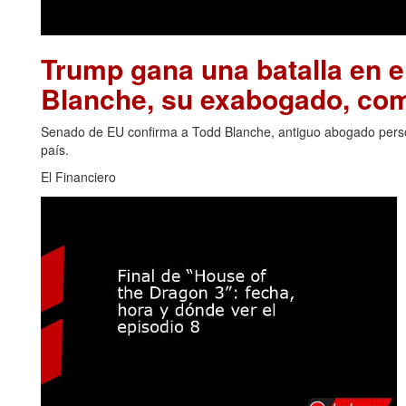
Trump gana una batalla en 
Blanche, su exabogado, com
Senado de EU confirma a Todd Blanche, antiguo abogado perso
país.
El Financiero