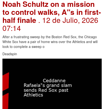
Noah Schultz on a mission
to control walks, A"s in first-
half finale
. 12 de Julio, 2026
07:14
After a frustrating sweep by the Boston Red Sox, the Chicago
White Sox have a pair of home wins over the Athletics and will
look to complete a sweep o
Deadspin