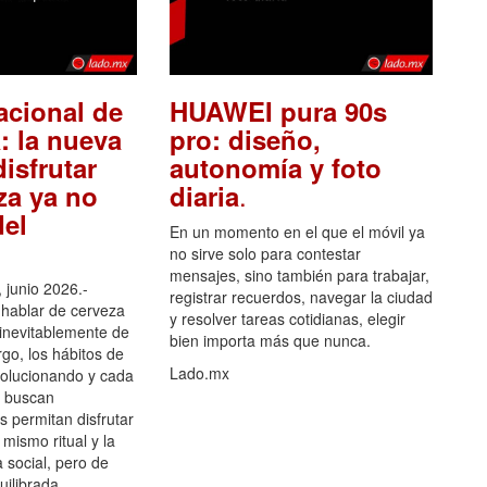
acional de
HUAWEI pura 90s
: la nueva
pro: diseño,
isfrutar
autonomía y foto
.
za ya no
diaria
el
En un momento en el que el móvil ya
no sirve solo para contestar
mensajes, sino también para trabajar,
 junio 2026.-
registrar recuerdos, navegar la ciudad
hablar de cerveza
y resolver tareas cotidianas, elegir
 inevitablemente de
bien importa más que nunca.
go, los hábitos de
Lado.mx
olucionando y cada
 buscan
es permitan disfrutar
 mismo ritual y la
 social, pero de
ilibrada.