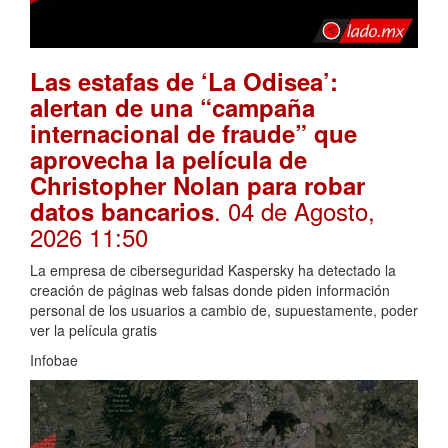
Las estafas de ‘La Odisea’:
alertan de una “campaña
internacional de fraude” que
aprovecha la película de
Christopher Nolan para robar
. 04 de Agosto,
datos bancarios
2026 11:50
La empresa de ciberseguridad Kaspersky ha detectado la
creación de páginas web falsas donde piden información
personal de los usuarios a cambio de, supuestamente, poder
ver la película gratis
Infobae