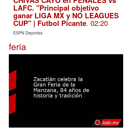
CHIVAS CAYÓ en PENALES vs
LAFC. "Principal objetivo
ganar LIGA MX y NO LEAGUES
. 02:20
CUP" | Futbol Picante
ESPN Deportes
feria