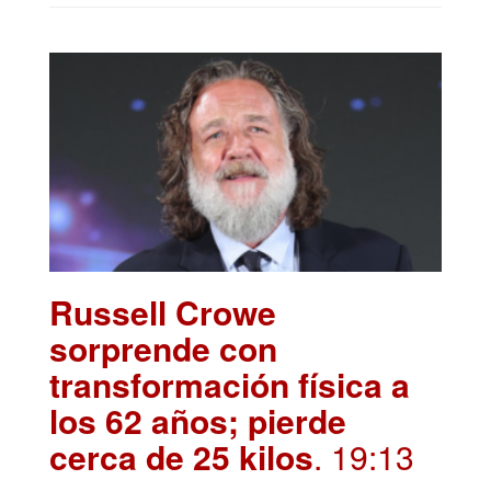
Russell Crowe
sorprende con
transformación física a
los 62 años; pierde
cerca de 25 kilos
. 19:13