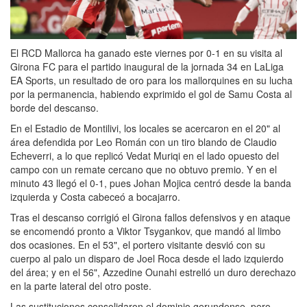
El RCD Mallorca ha ganado este viernes por 0-1 en su visita al
Girona FC para el partido inaugural de la jornada 34 en LaLiga
EA Sports, un resultado de oro para los mallorquines en su lucha
por la permanencia, habiendo exprimido el gol de Samu Costa al
borde del descanso.
En el Estadio de Montilivi, los locales se acercaron en el 20" al
área defendida por Leo Román con un tiro blando de Claudio
Echeverri, a lo que replicó Vedat Muriqi en el lado opuesto del
campo con un remate cercano que no obtuvo premio. Y en el
minuto 43 llegó el 0-1, pues Johan Mojica centró desde la banda
izquierda y Costa cabeceó a bocajarro.
Tras el descanso corrigió el Girona fallos defensivos y en ataque
se encomendó pronto a Viktor Tsygankov, que mandó al limbo
dos ocasiones. En el 53", el portero visitante desvió con su
cuerpo al palo un disparo de Joel Roca desde el lado izquierdo
del área; y en el 56", Azzedine Ounahi estrelló un duro derechazo
en la parte lateral del otro poste.
Las sustituciones consolidaron el dominio gerundense, pero