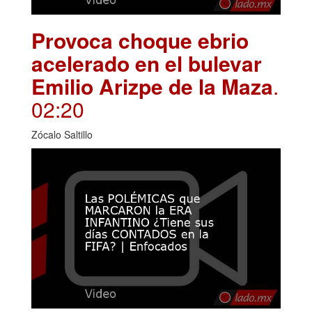
Provoca choque ebrio
acelerado en el bulevar
Emilio Arizpe de la Maza
.
02:20
Zócalo Saltillo