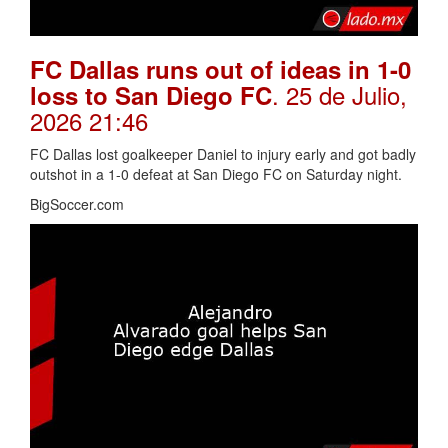
FC Dallas runs out of ideas in 1-0
. 25 de Julio,
loss to San Diego FC
2026 21:46
FC Dallas lost goalkeeper Daniel to injury early and got badly
outshot in a 1-0 defeat at San Diego FC on Saturday night.
BigSoccer.com