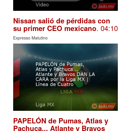
Nissan salió de pérdidas con
. 04:10
su primer CEO mexicano
Expresso Matutino
PAPELÓN de Pumas, Atlas y
Pachuca... Atlante y Bravos