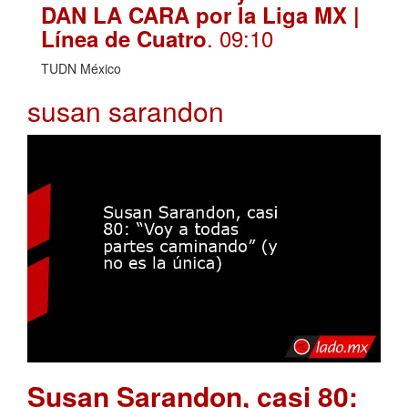
DAN LA CARA por la Liga MX |
. 09:10
Línea de Cuatro
TUDN México
susan sarandon
Susan Sarandon, casi 80: