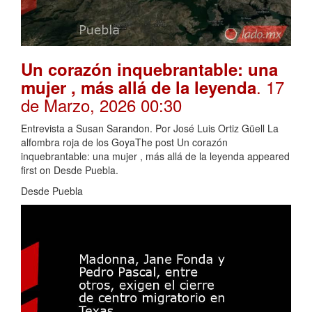
Un corazón inquebrantable: una
. 17
mujer , más allá de la leyenda
de Marzo, 2026 00:30
Entrevista a Susan Sarandon. Por José Luis Ortiz Güell La
alfombra roja de los GoyaThe post Un corazón
inquebrantable: una mujer , más allá de la leyenda appeared
first on Desde Puebla.
Desde Puebla