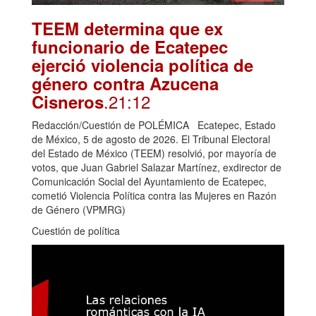
TEEM determina que ex
funcionario de Ecatepec
ejerció violencia política de
género contra Azucena
.21:12
Cisneros
Redacción/Cuestión de POLÉMICA Ecatepec, Estado
de México, 5 de agosto de 2026. El Tribunal Electoral
del Estado de México (TEEM) resolvió, por mayoría de
votos, que Juan Gabriel Salazar Martínez, exdirector de
Comunicación Social del Ayuntamiento de Ecatepec,
cometió Violencia Política contra las Mujeres en Razón
de Género (VPMRG)
Cuestión de política