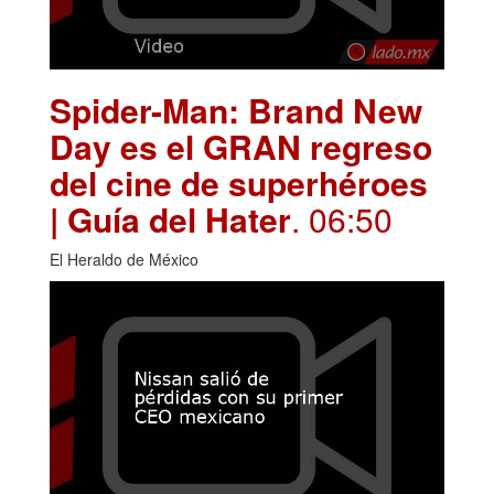
Spider-Man: Brand New
Day es el GRAN regreso
del cine de superhéroes
| Guía del Hater
. 06:50
El Heraldo de México