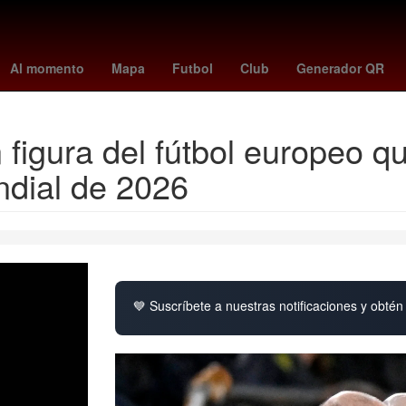
dor 2023
costco torreon
unión - lanús
regreso a clases 2025
a
Al momento
Mapa
Futbol
Club
Generador QR
en figura del fútbol europeo
ndial de 2026
💙 Suscríbete a nuestras notificaciones y obtén 