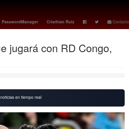
cuerdo
Idioma francés
Erick Pulgar
ranking fifa
Brasil
PasswordManager
Cristhian Ruiz
Contacto
 que jugará con RD Congo,
noticias en tiempo real