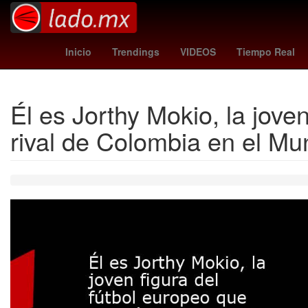
juarez fc
Juegos Centroamericanos y del Caribe San Salva
Inicio
Trendings
VIDEOS
Tiempo Real
Él es Jorthy Mokio, la jov
rival de Colombia en el Mu