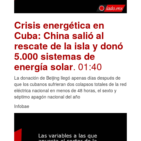
Crisis energética en
Cuba: China salió al
rescate de la isla y donó
5.000 sistemas de
energía solar
. 01:40
La donación de Beijing llegó apenas días después de
que los cubanos sufrieran dos colapsos totales de la red
eléctrica nacional en menos de 48 horas, el sexto y
séptimo apagón nacional del año
Infobae