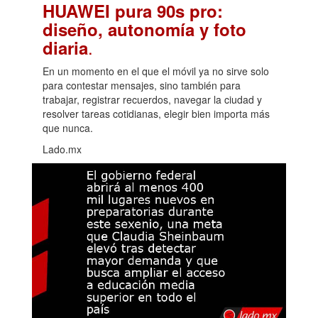
HUAWEI pura 90s pro:
diseño, autonomía y foto
.
diaria
En un momento en el que el móvil ya no sirve solo
para contestar mensajes, sino también para
trabajar, registrar recuerdos, navegar la ciudad y
resolver tareas cotidianas, elegir bien importa más
que nunca.
Lado.mx