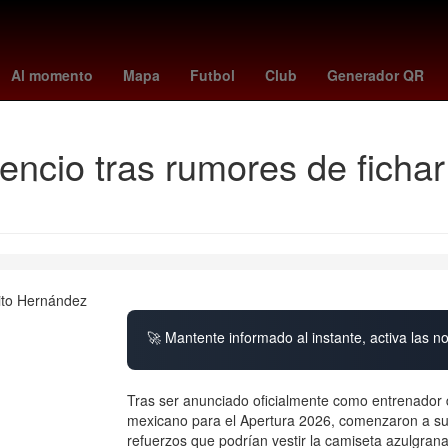
o
Nominación
LeBron James
Juegos Olímpicos
Grandes Ligas
Al momento
Mapa
Futbol
Club
Generador QR
lencio tras rumores de ficha
🚀 Mantente informado al instante, activa las n
Tras ser anunciado oficialmente como entrenador d
mexicano para el Apertura 2026, comenzaron a surg
refuerzos que podrían vestir la camiseta azulgrana