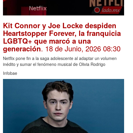
Kit Connor y Joe Locke despiden
Heartstopper Forever, la franquicia
LGBTQ+ que marcó a una
. 18 de Junio, 2026 08:30
generación
Netflix pone fin a la saga adolescente al adaptar un volumen
inédito y sumar el fenómeno musical de Olivia Rodrigo
Infobae