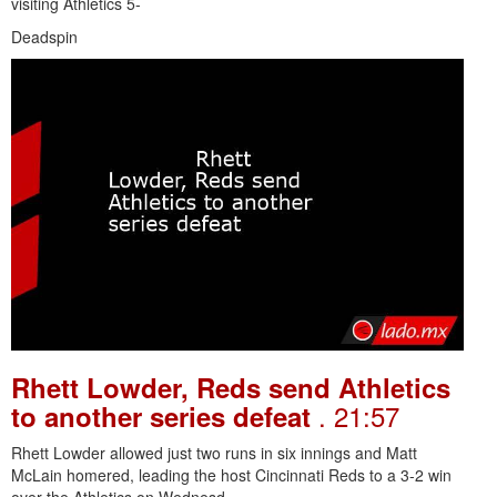
visiting Athletics 5-
Deadspin
Rhett Lowder, Reds send Athletics
. 21:57
to another series defeat
Rhett Lowder allowed just two runs in six innings and Matt
McLain homered, leading the host Cincinnati Reds to a 3-2 win
over the Athletics on Wednesd