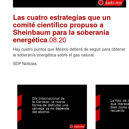
Las cuatro estrategias que un
comité científico propuso a
Sheinbaum para la soberanía
.08:20
energética
Hay cuatro puntos que México deberá de seguir para obtener
la soberanía energética sobre el gas natural.
SDP Noticias