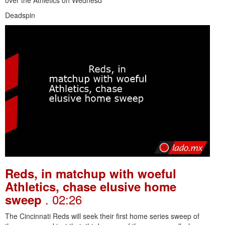
Deadspin
Reds, in matchup with woeful
Athletics, chase elusive home
. 02:26
sweep
The Cincinnati Reds will seek their first home series sweep of