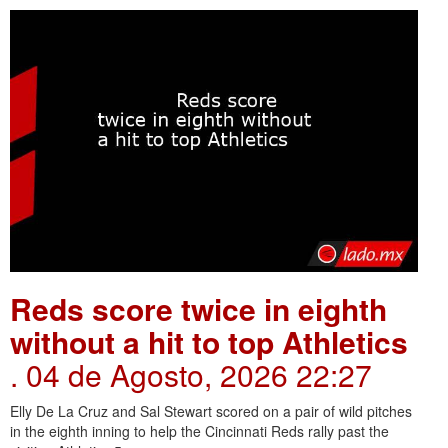
Reds score twice in eighth
without a hit to top Athletics
. 04 de Agosto, 2026 22:27
Elly De La Cruz and Sal Stewart scored on a pair of wild pitches
in the eighth inning to help the Cincinnati Reds rally past the