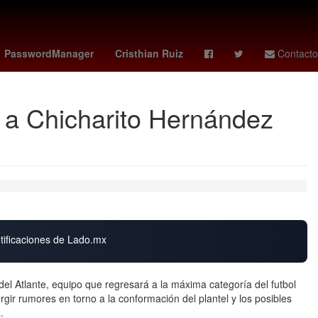
 de Béisbol
Chile
4 de julio
Denuncia
Colombia
PasswordManager
Cristhian Ruiz
Contacto
r a Chicharito Hernández
otificaciones de Lado.mx
el Atlante, equipo que regresará a la máxima categoría del futbol
ir rumores en torno a la conformación del plantel y los posibles
.