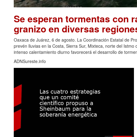
Se esperan tormentas con ra
granizo en diversas regione
Oaxaca de Juárez, 6 de agosto. La Coordinación Estatal de Pr
prevén lluvias en la Costa, Sierra Sur, Mixteca, norte del Ist
intenso calentamiento diurno favorecerá el desarrollo de torm
ADNSureste.info