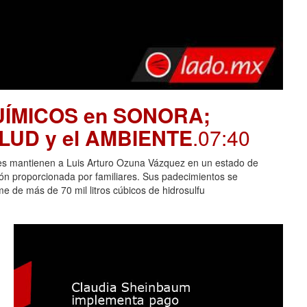
UÍMICOS en SONORA;
SALUD y el AMBIENTE
.07:40
es mantienen a Luis Arturo Ozuna Vázquez en un estado de
ción proporcionada por familiares. Sus padecimientos se
 de más de 70 mil litros cúbicos de hidrosulfu