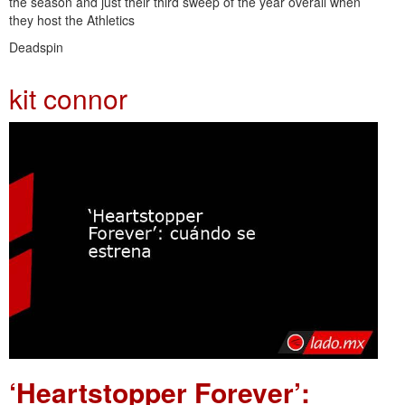
the season and just their third sweep of the year overall when
they host the Athletics
Deadspin
kit connor
‘Heartstopper Forever’: