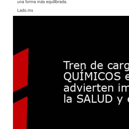
una forma más equilibrada.
Lado.mx