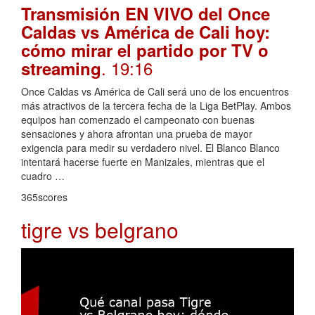
Transmisión EN VIVO del Once
Caldas vs América de Cali hoy:
cómo mirar el partido por TV o
. 19:16
streaming
Once Caldas vs América de Cali será uno de los encuentros
más atractivos de la tercera fecha de la Liga BetPlay. Ambos
equipos han comenzado el campeonato con buenas
sensaciones y ahora afrontan una prueba de mayor
exigencia para medir su verdadero nivel. El Blanco Blanco
intentará hacerse fuerte en Manizales, mientras que el
cuadro …
365scores
tigre vs belgrano