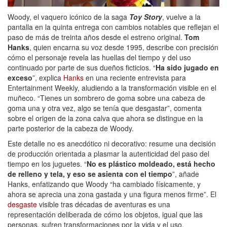
Woody, el vaquero icónico de la saga
Toy Story
, vuelve a la
pantalla en la quinta entrega con cambios notables que reflejan el
paso de más de treinta años desde el estreno original.
Tom
Hanks
, quien encarna su voz desde 1995, describe con precisión
cómo el personaje revela las huellas del tiempo y del uso
continuado por parte de sus dueños ficticios. “
Ha sido jugado en
exceso
”, explica
Hanks
en una reciente entrevista para
Entertainment Weekly, aludiendo a la transformación visible en el
muñeco. “Tienes un sombrero de goma sobre una cabeza de
goma una y otra vez, algo se tenía que desgastar”, comenta
sobre el origen de la zona calva que ahora se distingue en la
parte posterior de la cabeza de Woody.
Este detalle no es anecdótico ni decorativo: resume una decisión
de producción orientada a plasmar la autenticidad del paso del
tiempo en los juguetes. “
No es plástico moldeado, está hecho
de relleno y tela, y eso se asienta con el tiempo
”, añade
Hanks, enfatizando que Woody “ha cambiado físicamente, y
ahora se aprecia una zona gastada y una figura menos firme”. El
desgaste
visible tras décadas de aventuras es una
representación deliberada de cómo los objetos, igual que las
personas, sufren transformaciones por la vida y el uso.