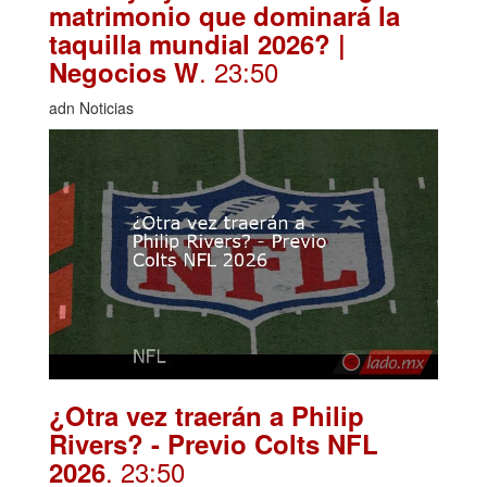
matrimonio que dominará la
taquilla mundial 2026? |
. 23:50
Negocios W
adn Noticias
¿Otra vez traerán a Philip
Rivers? - Previo Colts NFL
. 23:50
2026