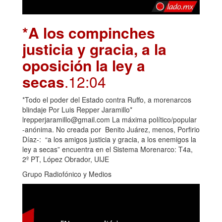
*A los compinches
justicia y gracia, a la
oposición la ley a
secas
.12:04
*Todo el poder del Estado contra Ruffo, a morenarcos
blindaje Por Luis Repper Jaramillo*
lrepperjaramillo@gmail.com La máxima político/popular
-anónima. No creada por Benito Juárez, menos, Porfirio
Díaz-: “a los amigos justicia y gracia, a los enemigos la
ley a secas” encuentra en el Sistema Morenarco: T4a,
2º PT, López Obrador, UIJE
Grupo Radiofónico y Medios