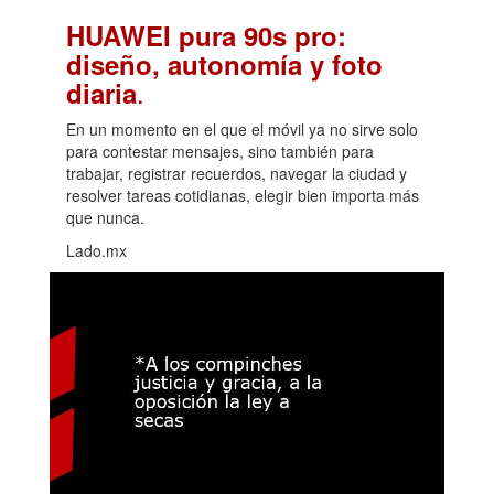
HUAWEI pura 90s pro:
diseño, autonomía y foto
.
diaria
En un momento en el que el móvil ya no sirve solo
para contestar mensajes, sino también para
trabajar, registrar recuerdos, navegar la ciudad y
resolver tareas cotidianas, elegir bien importa más
que nunca.
Lado.mx