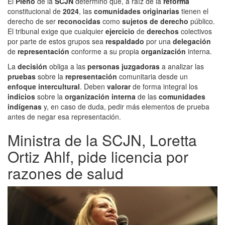
El
Pleno
de la
SCJN
determinó que, a raíz de la
reforma
constitucional de
2024
, las
comunidades originarias
tienen el
derecho de ser
reconocidas
como
sujetos de derecho
público.
El tribunal exige que cualquier
ejercicio
de
derechos
colectivos
por parte de estos grupos sea
respaldado
por una
delegación
de
representación
conforme a su propia
organización
interna.
La
decisión
obliga a las
personas juzgadoras
a analizar las
pruebas
sobre la
representación
comunitaria desde un
enfoque intercultural
. Deben
valorar
de forma integral los
indicios
sobre la
organización interna
de las
comunidades
indígenas
y, en caso de duda, pedir más elementos de prueba
antes de negar esa representación.
Ministra de la SCJN, Loretta
Ortiz Ahlf, pide licencia por
razones de salud