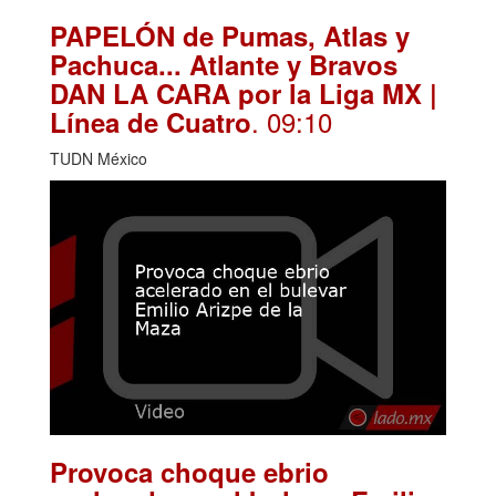
PAPELÓN de Pumas, Atlas y
Pachuca... Atlante y Bravos
DAN LA CARA por la Liga MX |
. 09:10
Línea de Cuatro
TUDN México
Provoca choque ebrio