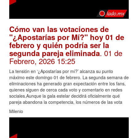
Cómo van las votaciones de
"¿Apostarías por Mí?" hoy 01 de
febrero y quién podría ser la
. 01 de
segunda pareja eliminada
Febrero, 2026 15:25
La tensión en ‘¿Apostarías por mí?’ alcanza su punto
máximo este domingo 01 de febrero. La segunda semana de
eliminaciones ha generado gran expectación entre los fans,
quienes siguen de cerca cada voto y comentario en redes
sociales.Aunque la gala estelar decidirá oficialmente qué
pareja abandona la competencia, los números de las vota
Milenio