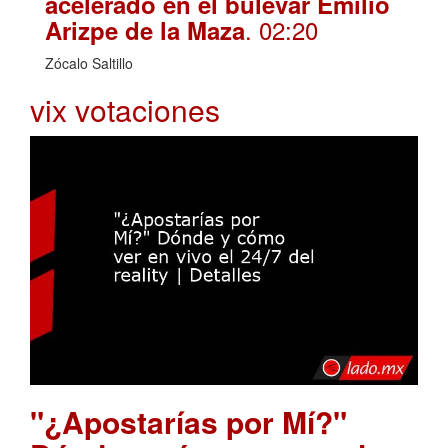
acelerado en el bulevar Emilio
. 02:20
Arizpe de la Maza
Zócalo Saltillo
vix votaciones
"¿Apostarías por Mí?"