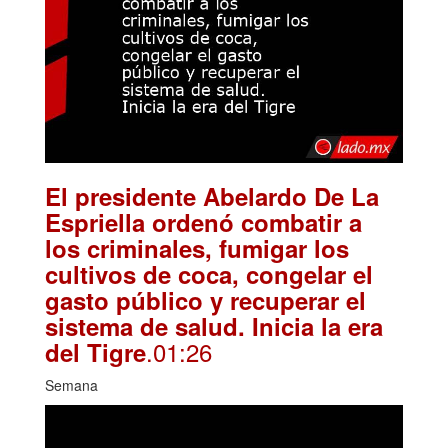
El presidente Abelardo De La
Espriella ordenó combatir a
los criminales, fumigar los
cultivos de coca, congelar el
gasto público y recuperar el
sistema de salud. Inicia la era
.01:26
del Tigre
Semana