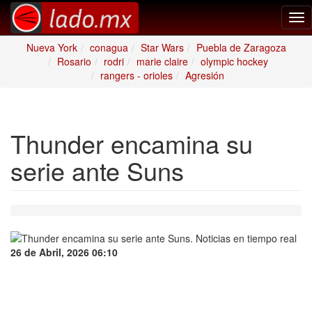
Tog
nav
Nueva York
conagua
Star Wars
Puebla de Zaragoza
Rosario
rodri
marie claire
olympic hockey
rangers - orioles
Agresión
Thunder encamina su
serie ante Suns
26 de Abril, 2026 06:10