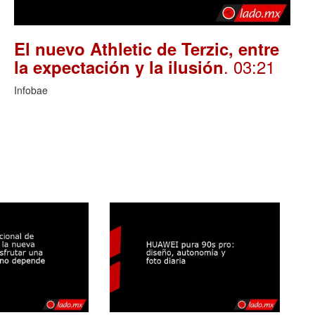
El nuevo Athletic de Terzic, entre
. 03:21
la expectación y la ilusión
Infobae