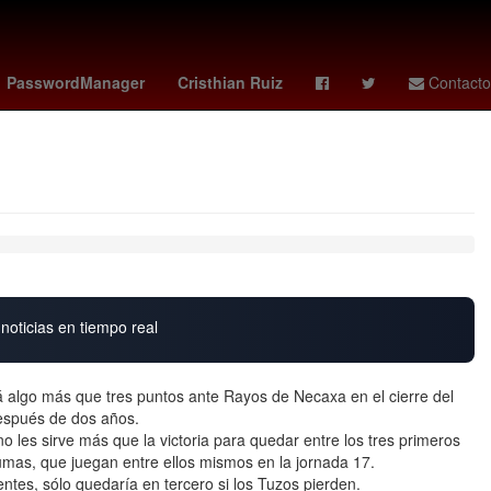
canos y del Caribe San Salvador 2023
Agresión
Brasil
Perú
PasswordManager
Cristhian Ruiz
Contacto
noticias en tiempo real
 algo más que tres puntos ante Rayos de Necaxa en el cierre del
espués de dos años.
 no les sirve más que la victoria para quedar entre los tres primeros
mas, que juegan entre ellos mismos en la jornada 17.
entes, sólo quedaría en tercero si los Tuzos pierden.