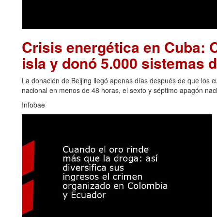
Crisis energética en Cuba: C
isla y donó 5.000 sistemas d
La donación de Beijing llegó apenas días después de que los cu
nacional en menos de 48 horas, el sexto y séptimo apagón naci
Infobae