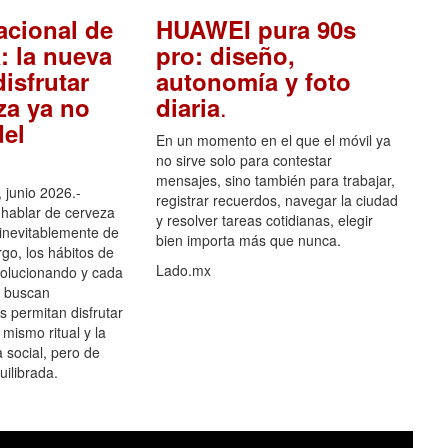
acional de
HUAWEI pura 90s
: la nueva
pro: diseño,
isfrutar
autonomía y foto
.
za ya no
diaria
el
En un momento en el que el móvil ya
no sirve solo para contestar
mensajes, sino también para trabajar,
 junio 2026.-
registrar recuerdos, navegar la ciudad
hablar de cerveza
y resolver tareas cotidianas, elegir
 inevitablemente de
bien importa más que nunca.
go, los hábitos de
Lado.mx
olucionando y cada
 buscan
es permitan disfrutar
 mismo ritual y la
 social, pero de
ilibrada.