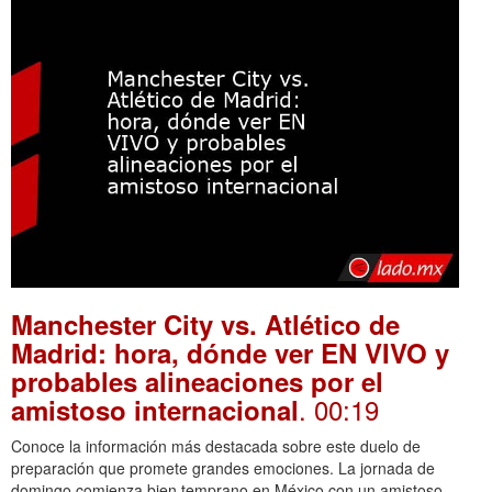
Manchester City vs. Atlético de
Madrid: hora, dónde ver EN VIVO y
probables alineaciones por el
. 00:19
amistoso internacional
Conoce la información más destacada sobre este duelo de
preparación que promete grandes emociones. La jornada de
domingo comienza bien temprano en México con un amistoso