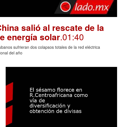
hina salió al rescate de la
e energía solar
.01:40
banos sufrieran dos colapsos totales de la red eléctrica
onal del año