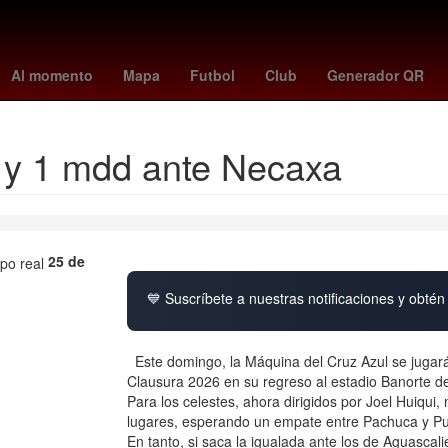
ad de México
Igor Lichnovsky
braves - angels
Juegos Centroameri
Al momento
Mapa
Futbol
Club
Generador QR
ia y 1 mdd ante Necaxa
25 de
💙 Suscríbete a nuestras notificaciones y obtén 
Este domingo, la Máquina del Cruz Azul se jugará
Clausura 2026 en su regreso al estadio Banorte d
Para los celestes, ahora dirigidos por Joel Huiqui,
lugares, esperando un empate entre Pachuca y Pu
En tanto, si saca la igualada ante los de Aguascali