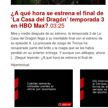
¿A qué hora se estrena el final de
‘La Casa del Dragón’ temporada 3
.03:25
en HBO Max?
Mes y medio después de su estreno, la temporada 3 de La
Casa del Dragón llega a su inevitable final con el estreno de
su episodio 8. La precuela de Juego de Tronos ha
recuperado parte del brillo y la magia que se les había
perdido en su anterior entrega. Y aunque con altibajos, ahora
[…]Seguir leyendo: ¿A qué hora se estrena el final de
Hipertextual