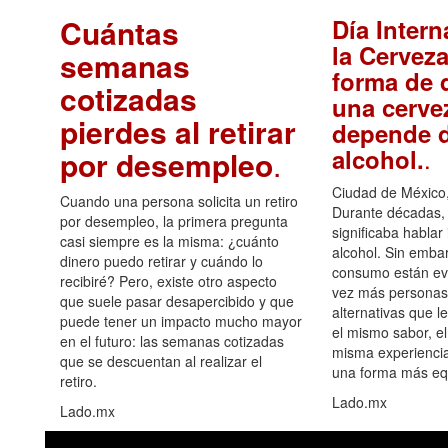
Cuántas
Día Intern
la Cerveza
semanas
forma de d
cotizadas
una cerve
pierdes al retirar
depende d
.
alcohol.
por desempleo
.
Ciudad de México,
Cuando una persona solicita un retiro
Durante décadas, 
por desempleo, la primera pregunta
significaba hablar
casi siempre es la misma: ¿cuánto
alcohol. Sin embar
dinero puedo retirar y cuándo lo
consumo están ev
recibiré? Pero, existe otro aspecto
vez más personas
que suele pasar desapercibido y que
alternativas que l
puede tener un impacto mucho mayor
el mismo sabor, el
en el futuro: las semanas cotizadas
misma experiencia
que se descuentan al realizar el
una forma más equ
retiro.
Lado.mx
Lado.mx