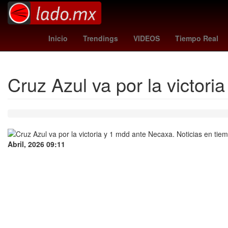
1985
Pago
celtics
Tribunal Superior de Justicia de la Ciud
Inicio
Trendings
VIDEOS
Tiempo Real
Cruz Azul va por la victor
Abril, 2026 09:11