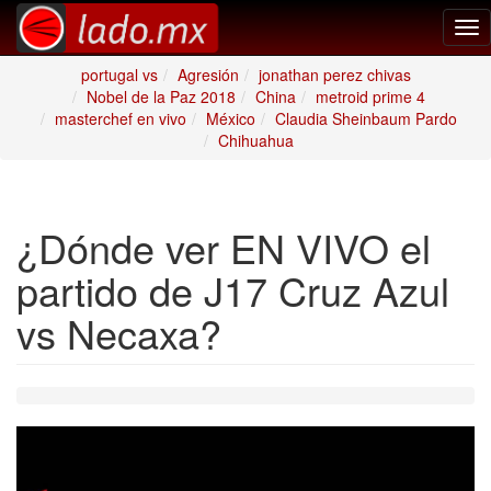
Tog
nav
portugal vs
Agresión
jonathan perez chivas
Nobel de la Paz 2018
China
metroid prime 4
masterchef en vivo
México
Claudia Sheinbaum Pardo
Chihuahua
¿Dónde ver EN VIVO el
partido de J17 Cruz Azul
vs Necaxa?