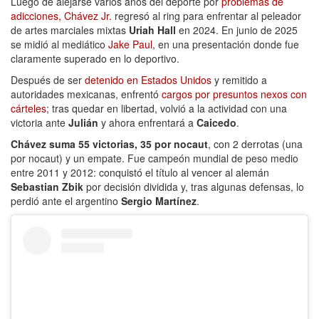
Luego de alejarse varios años del deporte por
problemas de
adicciones, Chávez Jr.
regresó al ring para enfrentar al peleador
de artes marciales mixtas
Uriah Hall
en 2024. En junio de 2025
se midió al mediático
Jake Paul
, en una presentación donde fue
claramente superado en lo deportivo.
Después de ser
detenido en Estados Unidos
y remitido a
autoridades mexicanas, enfrentó
cargos por presuntos nexos con
cárteles
; tras quedar en libertad, volvió a la actividad con una
victoria ante
Julián
y ahora enfrentará a
Caicedo
.
Chávez suma 55 victorias, 35 por nocaut
, con 2 derrotas (una
por nocaut) y un empate. Fue campeón mundial de peso medio
entre 2011 y 2012: conquistó el título al vencer al alemán
Sebastian Zbik
por decisión dividida y, tras algunas defensas, lo
perdió ante el argentino
Sergio Martínez
.