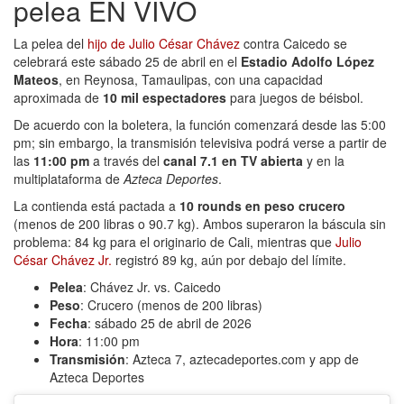
pelea EN VIVO
La pelea del
hijo de Julio César Chávez
contra Caicedo se
celebrará este sábado 25 de abril en el
Estadio Adolfo López
Mateos
, en Reynosa, Tamaulipas, con una capacidad
aproximada de
10 mil espectadores
para juegos de béisbol.
De acuerdo con la boletera, la función comenzará desde las 5:00
pm; sin embargo, la transmisión televisiva podrá verse a partir de
las
11:00 pm
a través del
canal 7.1 en TV abierta
y en la
multiplataforma de
Azteca Deportes
.
La contienda está pactada a
10 rounds en peso crucero
(menos de 200 libras o 90.7 kg). Ambos superaron la báscula sin
problema: 84 kg para el originario de Cali, mientras que
Julio
César Chávez Jr.
registró 89 kg, aún por debajo del límite.
Pelea
: Chávez Jr. vs. Caicedo
Peso
: Crucero (menos de 200 libras)
Fecha
: sábado 25 de abril de 2026
Hora
: 11:00 pm
Transmisión
: Azteca 7, aztecadeportes.com y app de
Azteca Deportes