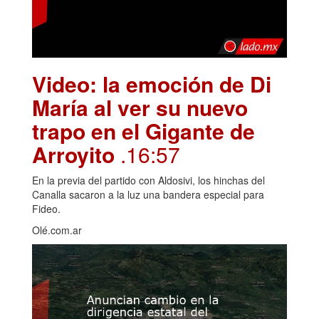
Video: la emoción de Di
María al ver su nuevo
trapo en el Gigante de
Arroyito
.16:57
En la previa del partido con Aldosivi, los hinchas del
Canalla sacaron a la luz una bandera especial para
Fideo.
Olé.com.ar