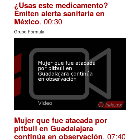
¿Usas este medicamento?
Emiten alerta sanitaria en
. 00:30
México
Grupo Fórmula
Mujer que fue atacada por
pitbull en Guadalajara
. 07:40
continúa en observación