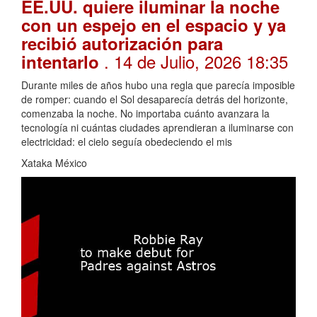
EE.UU. quiere iluminar la noche
con un espejo en el espacio y ya
recibió autorización para
. 14 de Julio, 2026 18:35
intentarlo
Durante miles de años hubo una regla que parecía imposible
de romper: cuando el Sol desaparecía detrás del horizonte,
comenzaba la noche. No importaba cuánto avanzara la
tecnología ni cuántas ciudades aprendieran a iluminarse con
electricidad: el cielo seguía obedeciendo el mis
Xataka México