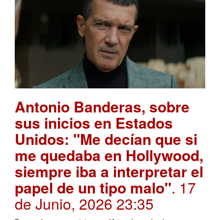
Antonio Banderas, sobre
sus inicios en Estados
Unidos: "Me decían que si
me quedaba en Hollywood,
siempre iba a interpretar el
papel de un tipo malo"
. 17
de Junio, 2026 23:35