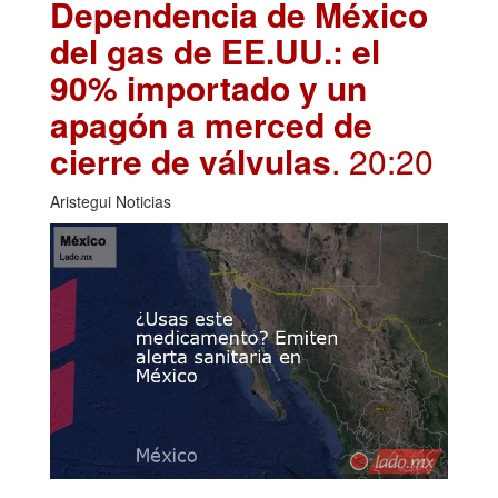
Dependencia de México
del gas de EE.UU.: el
90% importado y un
apagón a merced de
cierre de válvulas
. 20:20
Aristegui Noticias