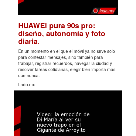
HUAWEI pura 90s pro:
diseño, autonomía y foto
.
diaria
En un momento en el que el móvil ya no sirve solo
para contestar mensajes, sino también para
trabajar, registrar recuerdos, navegar la ciudad y
resolver tareas cotidianas, elegir bien importa más
que nunca.
Lado.mx