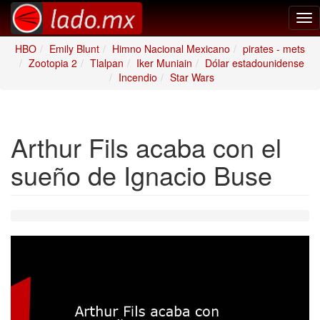
Tog
nav
HBO
Emily Blunt
Himno Nacional Mexicano
pirates - mets
Zootopia 2
Tlalpan
Iker Muniain
Dólar estadounidense
Incendio
Star Wars
Arthur Fils acaba con el
sueño de Ignacio Buse