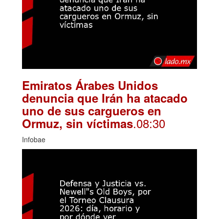
Emiratos Árabes Unidos
denuncia que Irán ha atacado
uno de sus cargueros en
.08:30
Ormuz, sin víctimas
Infobae