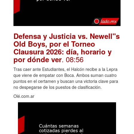
Defensa y Justicia vs. Newell"s
Old Boys, por el Torneo
Clausura 2026: día, horario y
. 08:56
por dónde ver
Tras caer ante Estudiantes, el Halcón recibe a la Lepra
que viene de empatar con Boca. Ambos suman cuatro
puntos en el certamen y buscan una victoria clave para
no despegarse de los puestos de clasificación.
Olé.com.ar