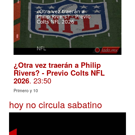
¿Otra vez traerán a Philip
Rivers? - Previo Colts NFL
. 23:50
2026
Primero y 10
hoy no circula sabatino