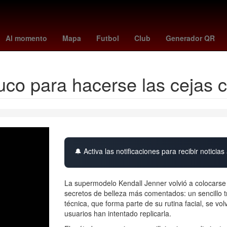
meteorológica
tabla leagues cup
sienna miller
Agresión
dias d
Al momento
Mapa
Futbol
Club
Generador QR
truco para hacerse las ceja
🔔 Activa las notificaciones para recibir noticias 
La supermodelo Kendall Jenner volvió a colocarse e
secretos de belleza más comentados: un sencillo t
técnica, que forma parte de su rutina facial, se vo
usuarios han intentado replicarla.