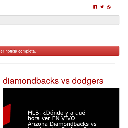
er noticia completa.
diamondbacks vs dodgers