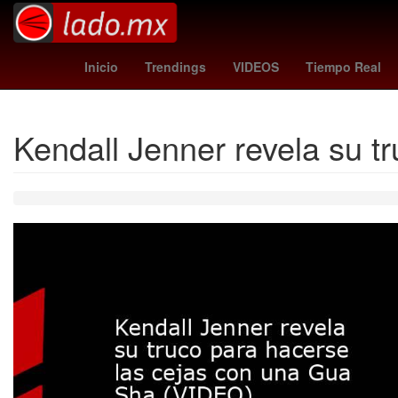
Honduras
Mundial de Clubes
camberos
alerta 
Inicio
Trendings
VIDEOS
Tiempo Real
Kendall Jenner revela su 