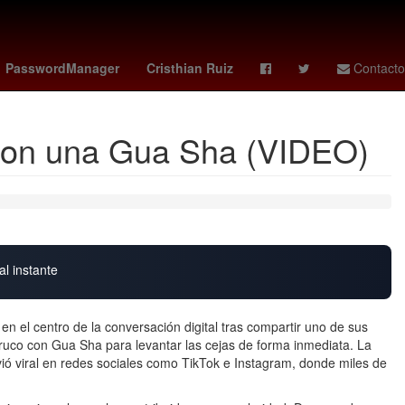
e descanso obligatorio 2026
claudia schiffer
Puebla
PasswordManager
Cristhian Ruiz
Contacto
s con una Gua Sha (VIDEO)
al instante
n el centro de la conversación digital tras compartir uno de sus
ruco con Gua Sha para levantar las cejas de forma inmediata. La
lvió viral en redes sociales como TikTok e Instagram, donde miles de