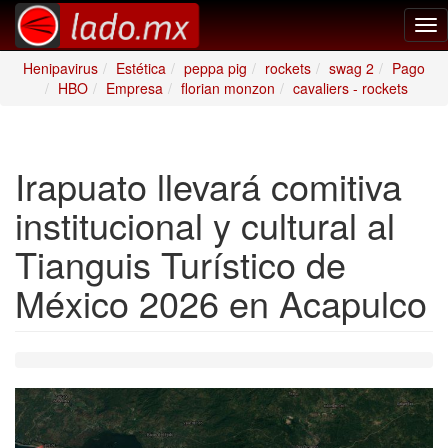
Tog
nav
Henipavirus
Estética
peppa pig
rockets
swag 2
Pago
HBO
Empresa
florian monzon
cavaliers - rockets
Irapuato llevará comitiva
institucional y cultural al
Tianguis Turístico de
México 2026 en Acapulco