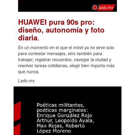
HUAWEI pura 90s pro:
diseño, autonomía y foto
.
diaria
En un momento en el que el móvil ya no sirve solo
para contestar mensajes, sino también para
trabajar, registrar recuerdos, navegar la ciudad y
resolver tareas cotidianas, elegir bien importa más
que nunca.
Lado.mx