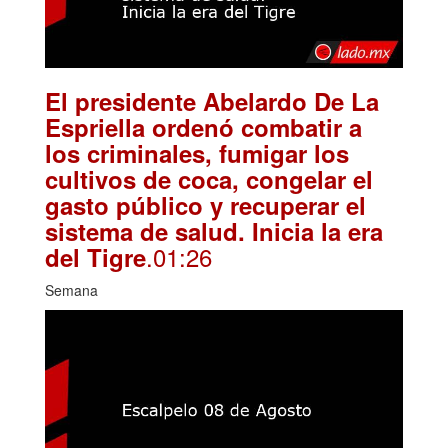
El presidente Abelardo De La
Espriella ordenó combatir a
los criminales, fumigar los
cultivos de coca, congelar el
gasto público y recuperar el
sistema de salud. Inicia la era
.01:26
del Tigre
Semana