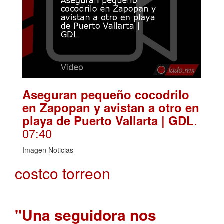
Aseguran pequeño cocodrilo
en Zapopan y avistan a otro en
.
playa de Puerto Vallarta | GDL
07:40
Imagen Noticias
costco torreon
"Una seguidora nos