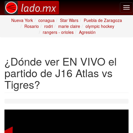
Tog
nav
Nueva York
conagua
Star Wars
Puebla de Zaragoza
Rosario
rodri
marie claire
olympic hockey
rangers - orioles
Agresión
¿Dónde ver EN VIVO el
partido de J16 Atlas vs
Tigres?