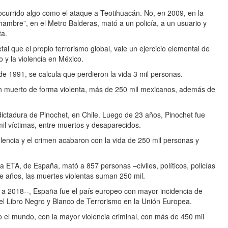
currido algo como el ataque a Teotihuacán. No, en 2009, en la
ambre”, en el Metro Balderas, mató a un policía, a un usuario y
ta.
al que el propio terrorismo global, vale un ejercicio elemental de
 y la violencia en México.
de 1991, se calcula que perdieron la vida 3 mil personas.
 muerto de forma violenta, más de 250 mil mexicanos, además de
 dictadura de Pinochet, en Chile. Luego de 23 años, Pinochet fue
il víctimas, entre muertos y desaparecidos.
lencia y el crimen acabaron con la vida de 250 mil personas y
sta ETA, de España, mató a 857 personas –civiles, políticos, policías
te años, las muertes violentas suman 250 mil.
0 a 2018--, España fue el país europeo con mayor incidencia de
 el Libro Negro y Blanco de Terrorismo en la Unión Europea.
o el mundo, con la mayor violencia criminal, con más de 450 mil