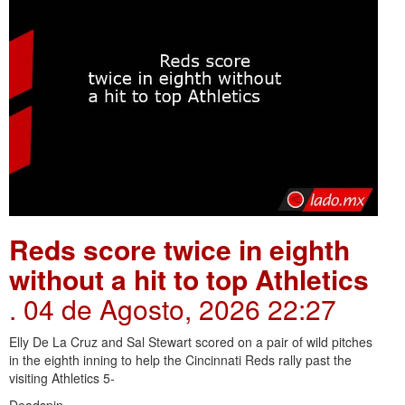
Reds score twice in eighth
without a hit to top Athletics
. 04 de Agosto, 2026 22:27
Elly De La Cruz and Sal Stewart scored on a pair of wild pitches
in the eighth inning to help the Cincinnati Reds rally past the
visiting Athletics 5-