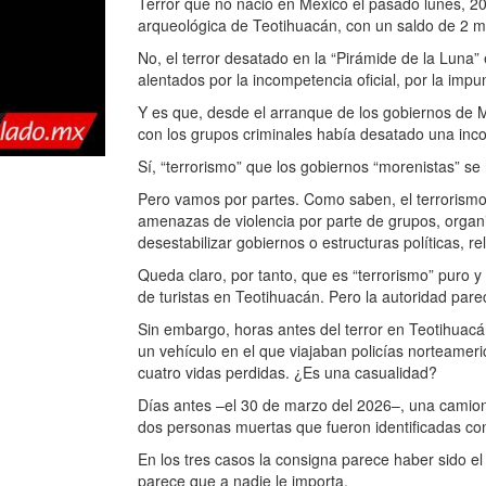
Terror que no nació en México el pasado lunes, 20 
arqueológica de Teotihuacán, con un saldo de 2 m
No, el terror desatado en la “Pirámide de la Luna”
alentados por la incompetencia oficial, por la impu
Y es que, desde el arranque de los gobiernos de M
con los grupos criminales había desatado una incon
Sí, “terrorismo” que los gobiernos “morenistas” s
Pero vamos por partes. Como saben, el terrorismo s
amenazas de violencia por parte de grupos, organiz
desestabilizar gobiernos o estructuras políticas, rel
Queda claro, por tanto, que es “terrorismo” puro y
de turistas en Teotihuacán. Pero la autoridad parec
Sin embargo, horas antes del terror en Teotihuacán
un vehículo en el que viajaban policías norteamer
cuatro vidas perdidas. ¿Es una casualidad?
Días antes –el 30 de marzo del 2026–, una camione
dos personas muertas que fueron identificadas com
En los tres casos la consigna parece haber sido el 
parece que a nadie le importa.