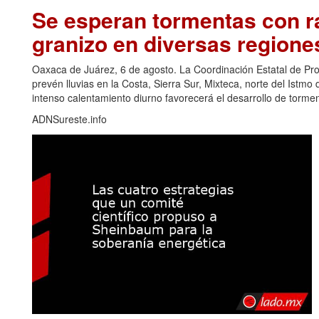
Se esperan tormentas con ra
granizo en diversas regione
Oaxaca de Juárez, 6 de agosto. La Coordinación Estatal de Pr
prevén lluvias en la Costa, Sierra Sur, Mixteca, norte del Ist
intenso calentamiento diurno favorecerá el desarrollo de torm
ADNSureste.info