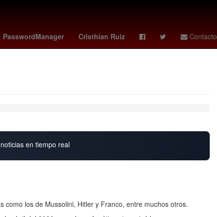
ole
Napoli vs
Tecate
Nuevo Laredo
PasswordManager
Cristhian Ruiz
Contacto
noticias en tiempo real
as como los de Mussolini, Hitler y Franco, entre muchos otros.