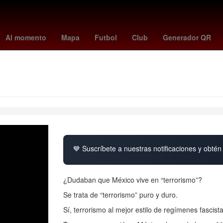
etroid prime 4
cuando juega colombia
Puebla de Zaragoza
Poz
Al momento
Mapa
Futbol
Club
Generador QR
💙 Suscríbete a nuestras notificaciones y obtén 
¿Dudaban que México vive en “terrorismo”?
Se trata de “terrorismo” puro y duro.
Sí, terrorismo al mejor estilo de regímenes fascist