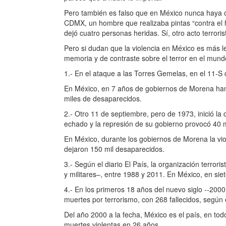
Pero también es falso que en México nunca haya o
CDMX, un hombre que realizaba pintas “contra el h
dejó cuatro personas heridas. Sí, otro acto terroris
Pero si dudan que la violencia en México es más let
memoria y de contraste sobre el terror en el mundo
1.- En el ataque a las Torres Gemelas, en el 11-S 
En México, en 7 años de gobiernos de Morena han
miles de desaparecidos.
2.- Otro 11 de septiembre, pero de 1973, inició la
echado y la represión de su gobierno provocó 40 m
En México, durante los gobiernos de Morena la vio
dejaron 150 mil desaparecidos.
3.- Según el diario El País, la organización terrori
y militares–, entre 1988 y 2011. En México, en sie
4.- En los primeros 18 años del nuevo siglo --200
muertes por terrorismo, con 268 fallecidos, según
Del año 2000 a la fecha, México es el país, en tod
muertes violentas en 26 años.