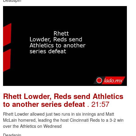
Deadspin
Rhett Lowder, Reds send Athletics
. 21:57
to another series defeat
Rhett Lowder allowed just two runs in six innings and Matt
McLain homered, leading the host Cincinnati Reds to a 3-2 win
over the Athletics on Wednesd
Deadspin