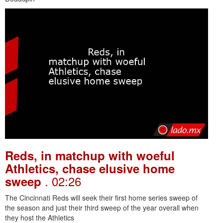
Reds, in matchup with woeful
Athletics, chase elusive home
. 02:26
sweep
The Cincinnati Reds will seek their first home series sweep of
the season and just their third sweep of the year overall when
they host the Athletics