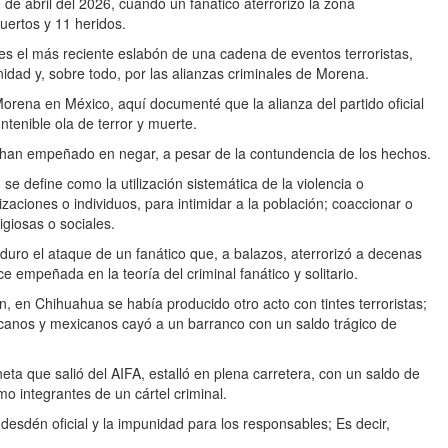
de abril del 2026, cuando un fanático aterrorizó la zona
uertos y 11 heridos.
 es el más reciente eslabón de una cadena de eventos terroristas,
nidad y, sobre todo, por las alianzas criminales de Morena.
orena en México, aquí documenté que la alianza del partido oficial
tenible ola de terror y muerte.
e han empeñado en negar, a pesar de la contundencia de los hechos.
e define como la utilización sistemática de la violencia o
aciones o individuos, para intimidar a la población; coaccionar o
igiosas o sociales.
 duro el ataque de un fanático que, a balazos, aterrorizó a decenas
e empeñada en la teoría del criminal fanático y solitario.
, en Chihuahua se había producido otro acto con tintes terroristas;
icanos y mexicanos cayó a un barranco con un saldo trágico de
ta que salió del AIFA, estalló en plena carretera, con un saldo de
o integrantes de un cártel criminal.
desdén oficial y la impunidad para los responsables; Es decir,