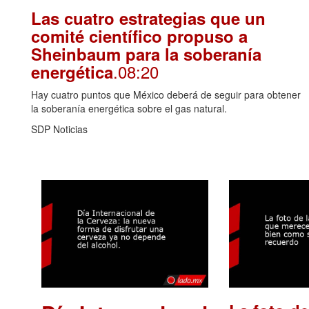
Las cuatro estrategias que un
comité científico propuso a
Sheinbaum para la soberanía
.08:20
energética
Hay cuatro puntos que México deberá de seguir para obtener
la soberanía energética sobre el gas natural.
SDP Noticias