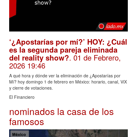
‘¿Apostarías por mí?’ HOY: ¿Cuál
es la segunda pareja eliminada
. 01 de Febrero,
del reality show?
2026 19:46
A qué hora y dónde ver la eliminación de ¿Apostarías por
Mí? hoy domingo 1 de febrero en México: horario, canal, ViX
y cierre de votaciones.
El Financiero
nominados la casa de los
famosos