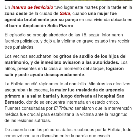
Un
intento de femicidio
tuvo lugar este martes por la tarde en la
zona oeste
de la ciudad de
Salta
,
cuando
una mujer fue
agredida brutalmente por su pareja
en una vivienda ubicada en
el
barrio
Ampliación Solís Pizarro
.
El episodio se produjo alrededor de las 18, según informaron
fuentes policiales, y dejó a la víctima en grave estado tras recibir
tres puñaladas.
Los vecinos escucharon los
gritos de auxilio de los hijos del
matrimonio, y de inmediato avisaron a las autoridades.
Los
niños, presentes en la casa al momento del ataque,
lograron
salir y pedir ayuda desesperadamente
.
La Policía acudió rápidamente al domicilio. Mientras los efectivos
aseguraban la escena,
la mujer fue trasladada de urgencia
primero a la salita barrial y luego derivada al hospital San
Bernardo
, donde se encuentra internada en estado crítico.
Fuentes consultadas por
El Tribuno
señalaron que la intervención
médica fue crucial para estabilizar a la víctima ante la magnitud
de las lesiones sufridas.
De acuerdo con los primeros datos recabados por la Policía, todo
comenzó con una discusión entre la pareja que escaló