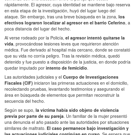
rápidamente. El agresor, cuya identidad se mantiene bajo reserva
en esta etapa de la investigación,
huyó del lugar luego del
ataque. Sin embargo, tras una breve búsqueda en la zona,
los
efectivos lograron localizar al agresor en el barrio Ceferino
, a
poca distancia del lugar del hecho.
Al verse rodeado por la Policía,
el agresor intentó
quitarse la
vida
, provocándose lesiones leves que requirieron atención
médica. Fue derivado al hospital más cercano, donde se constató
que su vida no corría peligro. Tras la revisión médica, quedó
detenido y fue puesto a disposición de la justicia, en donde podría
quedar imputado por
intento de femicidio
.
Las autoridades judiciales y el
Cuerpo de Investigaciones
Fiscales (CIF)
iniciaron las primeras actuaciones en el domicilio,
recolectando pruebas, levantando testimonios y asegurando el
área en búsqueda de elementos que permitan reconstruir la
secuencia del hecho.
Según se supo,
la víctima había sido objeto de
violencia
previa
por parte de su pareja
. Un familiar de la mujer presentó
una denuncia el año pasado ante las autoridades por situaciones
similares de maltrato.
El caso permanece bajo investigación y
las actuaciones judiciales continúan en curso.
Se espera que