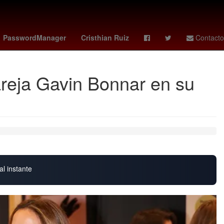
entroamérica
Aguascalientes
PasswordManager
Cristhian Ruiz
Contacto
areja Gavin Bonnar en su
al instante