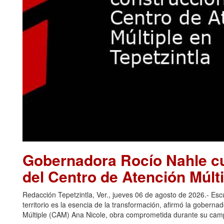
Gobernadora Rocío Nahle cu
del Centro de Atención Múlti
Redacción Tepetzintla, Ver., jueves 06 de agosto de 2026.- Es
territorio es la esencia de la transformación, afirmó la gobern
Múltiple (CAM) Ana Nicole, obra comprometida durante su camp