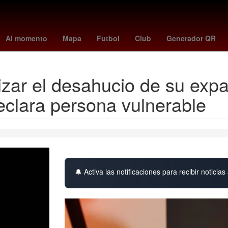
Perú
Senador
Beca Benito Juárez
Belinda
Agencia EFE
C
Al momento
Mapa
Futbol
Club
Generador QR
izar el desahucio de su exp
eclara persona vulnerable
🔔 Activa las notificaciones para recibir noticias 