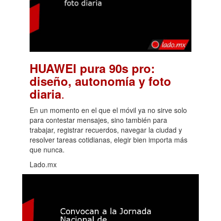
HUAWEI pura 90s pro:
diseño, autonomía y foto
.
diaria
En un momento en el que el móvil ya no sirve solo
para contestar mensajes, sino también para
trabajar, registrar recuerdos, navegar la ciudad y
resolver tareas cotidianas, elegir bien importa más
que nunca.
Lado.mx