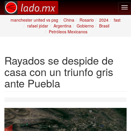
Tog
nav
manchester united vs psg
China
Rosario
2024
fast
rafael jódar
Argentina
Gobierno
Brasil
Petróleos Mexicanos
Rayados se despide de
casa con un triunfo gris
ante Puebla