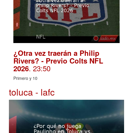
¿Otra vez traerán a Philip
Rivers? - Previo Colts NFL
. 23:50
2026
Primero y 10
toluca - lafc