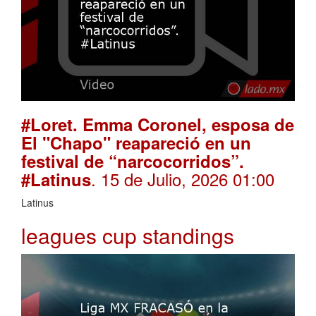
#Loret. Emma Coronel, esposa de
El "Chapo" reapareció en un
festival de “narcocorridos”.
. 15 de Julio, 2026 01:00
#Latinus
Latinus
leagues cup standings