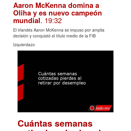
Aaron McKenna domina a
Oliha y es nuevo campeón
. 19:32
mundial
El irlandés Aaron McKenna se impuso por amplia
decisión y conquistó el título medio de la FIB
Izquierdazo
Cuántas semanas