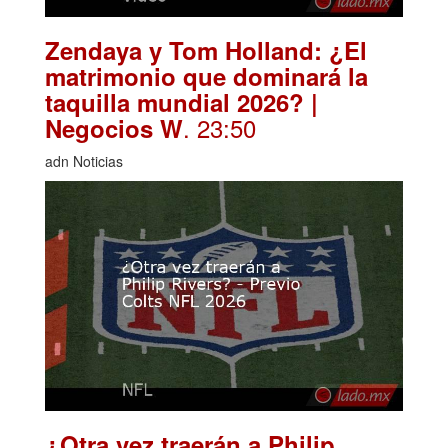
Zendaya y Tom Holland: ¿El
matrimonio que dominará la
taquilla mundial 2026? |
. 23:50
Negocios W
adn Noticias
¿Otra vez traerán a Philip