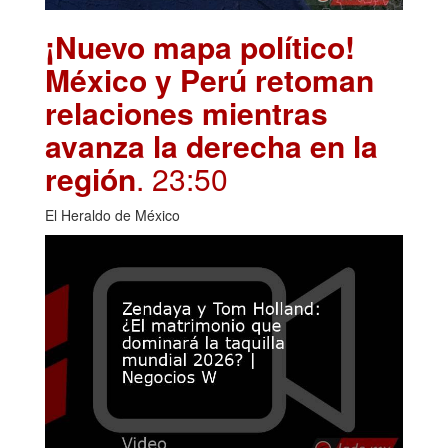
¡Nuevo mapa político!
México y Perú retoman
relaciones mientras
avanza la derecha en la
región
. 23:50
El Heraldo de México