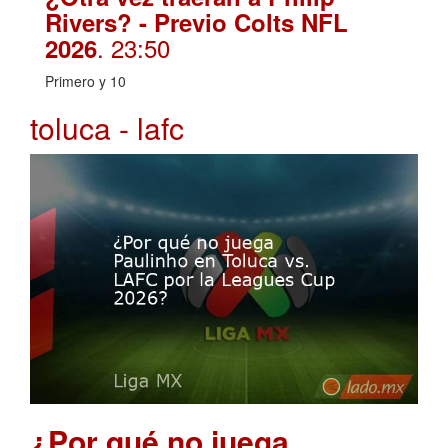
Rivers? - Previo Colts NFL
. 23:50
2026
Primero y 10
toluca - lafc
¿Por qué no juega