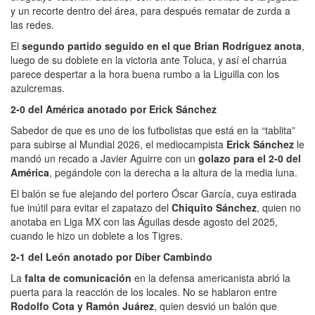
y un recorte dentro del área, para después rematar de zurda a
las redes.
El
segundo partido seguido en el que Brian Rodríguez anota
,
luego de su doblete en la victoria ante Toluca, y así el charrúa
parece despertar a la hora buena rumbo a la Liguilla con los
azulcremas.
2-0 del América anotado por Erick Sánchez
Sabedor de que es uno de los futbolistas que está en la “tablita”
para subirse al Mundial 2026, el mediocampista
Erick Sánchez
le
mandó un recado a Javier Aguirre con un
golazo para el 2-0 del
América
, pegándole con la derecha a la altura de la media luna.
El balón se fue alejando del portero Óscar García, cuya estirada
fue inútil para evitar el zapatazo del
Chiquito Sánchez
, quien no
anotaba en Liga MX con las Águilas desde agosto del 2025,
cuando le hizo un doblete a los Tigres.
2-1 del León anotado por Díber Cambindo
La
falta de comunicación
en la defensa americanista abrió la
puerta para la reacción de los locales. No se hablaron entre
Rodolfo Cota y Ramón Juárez
, quien desvió un balón que