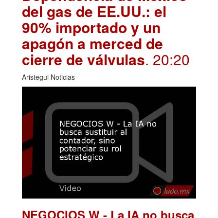
del gas de EE.UU.: el
90% importado y un
apagón a merced de
cierre de válvulas
. 20:20
Aristegui Noticias
NEGOCIOS W - La IA no busca