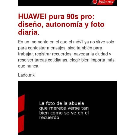
HUAWEI pura 90s pro:
diseño, autonomía y foto
.
diaria
En un momento en el que el móvil ya no sirve solo
para contestar mensajes, sino también para
trabajar, registrar recuerdos, navegar la ciudad y
resolver tareas cotidianas, elegir bien importa más
que nunca.
Lado.mx