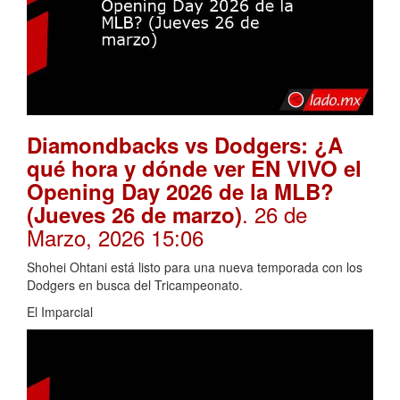
Diamondbacks vs Dodgers: ¿A
qué hora y dónde ver EN VIVO el
Opening Day 2026 de la MLB?
. 26 de
(Jueves 26 de marzo)
Marzo, 2026 15:06
Shohei Ohtani está listo para una nueva temporada con los
Dodgers en busca del Tricampeonato.
El Imparcial