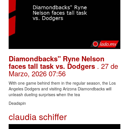
Diamondbacks" Ryne Nelson
. 27 de
faces tall task vs. Dodgers
Marzo, 2026 07:56
With one game behind them in the regular season, the Los
Angeles Dodgers and visiting Arizona Diamondbacks will
unleash dueling surprises when the tea
Deadspin
claudia schiffer