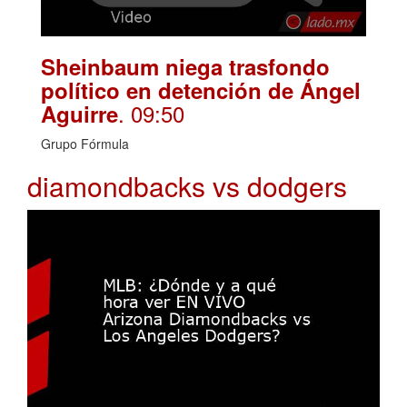
Sheinbaum niega trasfondo
político en detención de Ángel
. 09:50
Aguirre
Grupo Fórmula
diamondbacks vs dodgers