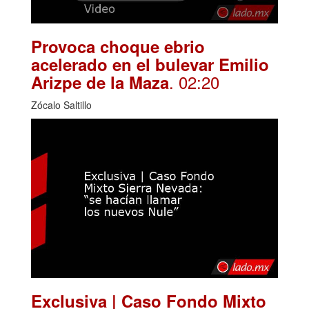
Provoca choque ebrio
acelerado en el bulevar Emilio
. 02:20
Arizpe de la Maza
Zócalo Saltillo
Exclusiva | Caso Fondo Mixto