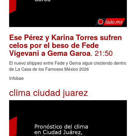
Ese Pérez y Karina Torres sufren
celos por el beso de Fede
. 21:50
Vigevani a Gema Garoa
El nuevo shippeo entre Fede y Gema sigue creciendo dentro
de La Casa de los Famosos México 2026
Infobae
clima ciudad juarez